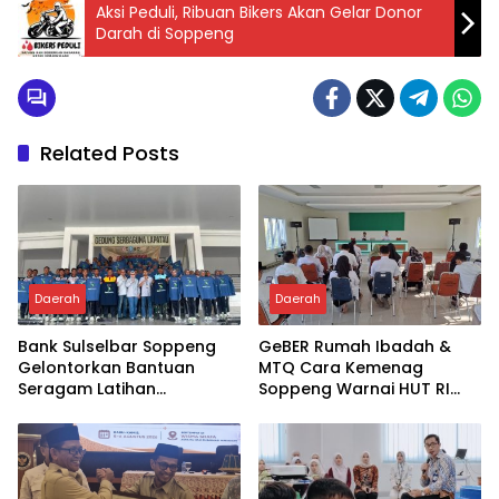
Aksi Peduli, Ribuan Bikers Akan Gelar Donor
Darah di Soppeng
Related Posts
Daerah
Daerah
Bank Sulselbar Soppeng
GeBER Rumah Ibadah &
Gelontorkan Bantuan
MTQ Cara Kemenag
Seragam Latihan
Soppeng Warnai HUT RI
Paskibraka Tahun 2026
ke-81