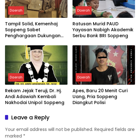
Daerah
Daerah
Tampil Solid, Kemenhaj
Ratusan Murid PAUD
Soppeng Sabet
Yayasan Nabigh Akademik
Penghargaan Dukungan
Serbu Bank BRI Soppeng
Penyelenggaraan
Kesehatan Haji Terbaik
Daerah
Daerah
Rekam Jejak Teruji, Dr. Hj.
Apes, Baru 20 Menit Curi
Andi Adawiah Kembali
Uang, Pria Soppeng
Nakhodai Unipol Soppeng
Diangkut Polisi
Leave a Reply
Your email address will not be published.
Required fields are
marked
*