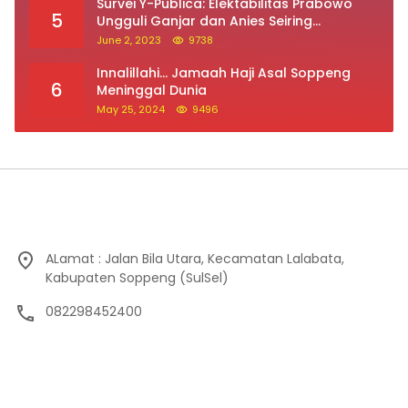
Survei Y-Publica: Elektabilitas Prabowo
5
Ungguli Ganjar dan Anies Seiring
Kepuasan Terhadap Jokowi Naik
June 2, 2023
9738
Innalillahi… Jamaah Haji Asal Soppeng
6
Meninggal Dunia
May 25, 2024
9496
ALamat : Jalan Bila Utara, Kecamatan Lalabata,
Kabupaten Soppeng (SulSel)
082298452400