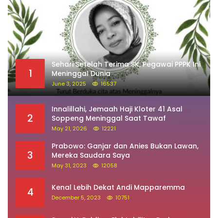
Sehari Setelah Terima SK, Pegawai PPPK Ini
1
Meninggal Dunia
June 3, 2025
16537
Innalillahi, Jemaah Haji Kloter 41 Asal
2
Soppeng Meninggal Saat Tawaf
May 21, 2026
12221
Prabowo: Ganjar dan Anies Bukan Lawan,
3
Mereka Saudara Saya
May 31, 2023
12058
Kenal Lebih Dekat Andi Mapparemma
4
December 5, 2023
10751