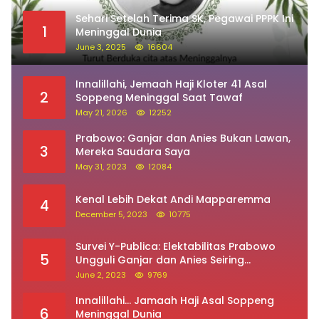
Sehari Setelah Terima SK, Pegawai PPPK Ini
1
Meninggal Dunia
June 3, 2025
16604
Innalillahi, Jemaah Haji Kloter 41 Asal
2
Soppeng Meninggal Saat Tawaf
May 21, 2026
12252
Prabowo: Ganjar dan Anies Bukan Lawan,
3
Mereka Saudara Saya
May 31, 2023
12084
Kenal Lebih Dekat Andi Mapparemma
4
December 5, 2023
10775
Survei Y-Publica: Elektabilitas Prabowo
5
Ungguli Ganjar dan Anies Seiring
Kepuasan Terhadap Jokowi Naik
June 2, 2023
9769
Innalillahi… Jamaah Haji Asal Soppeng
6
Meninggal Dunia