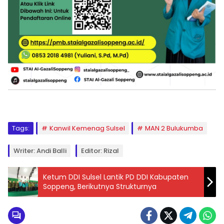
Tags:
Kanwil Kemenag Sulsel
MAN 2 Bulukumba
Writer: Andi Balli
Editor: Rizal
Ketum DDI Sulsel Lantik PD DDI Kabupaten
Soppeng, Berikutnya Strukturnya