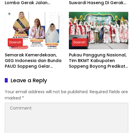
Lomba Gerak Jalan
Suwardi Haseng Di Gerak
Kabupaten Soppeng
Jalan
Daerah
Daerah
Semarak Kemerdekaan,
Pukau Panggung Nasional,
GEG Indonesia dan Bunda
Tim BKMT Kabupaten
PAUD Soppeng Gelar
Soppeng Boyong Predikat
Webinar AI
Juara Favorit
Leave a Reply
Your email address will not be published.
Required fields are
marked
*