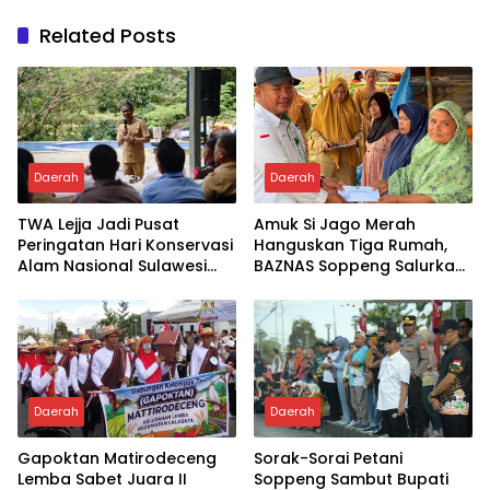
Related Posts
Daerah
Daerah
TWA Lejja Jadi Pusat
Amuk Si Jago Merah
Peringatan Hari Konservasi
Hanguskan Tiga Rumah,
Alam Nasional Sulawesi
BAZNAS Soppeng Salurkan
Selatan
Bantuan
Daerah
Daerah
Gapoktan Matirodeceng
Sorak-Sorai Petani
Lemba Sabet Juara II
Soppeng Sambut Bupati