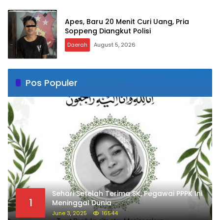
Apes, Baru 20 Menit Curi Uang, Pria
Soppeng Diangkut Polisi
Daerah
August 5, 2026
Pos Populer
Sehari Setelah Terima SK, Pegawai PPPK Ini
1
Meninggal Dunia
June 3, 2025
16544