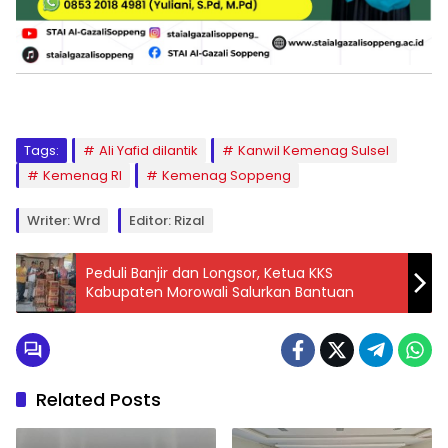
Tags:
Ali Yafid dilantik
Kanwil Kemenag Sulsel
Kemenag RI
Kemenag Soppeng
Writer: Wrd
Editor: Rizal
Peduli Banjir dan Longsor, Ketua KKS
Kabupaten Morowali Salurkan Bantuan
Related Posts