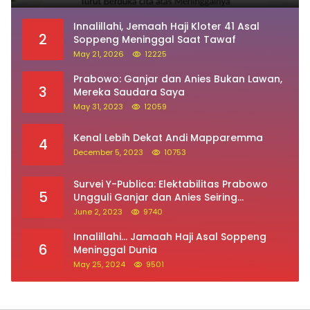
Innalillahi, Jemaah Haji Kloter 41 Asal
2
Soppeng Meninggal Saat Tawaf
May 21, 2026
12225
Prabowo: Ganjar dan Anies Bukan Lawan,
3
Mereka Saudara Saya
May 31, 2023
12059
Kenal Lebih Dekat Andi Mapparemma
4
December 5, 2023
10753
Survei Y-Publica: Elektabilitas Prabowo
5
Ungguli Ganjar dan Anies Seiring
Kepuasan Terhadap Jokowi Naik
June 2, 2023
9740
Innalillahi… Jamaah Haji Asal Soppeng
6
Meninggal Dunia
May 25, 2024
9501