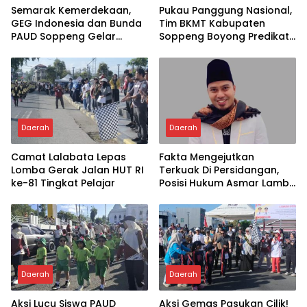
Semarak Kemerdekaan,
Pukau Panggung Nasional,
GEG Indonesia dan Bunda
Tim BKMT Kabupaten
PAUD Soppeng Gelar
Soppeng Boyong Predikat
Webinar AI
Juara Favorit
Daerah
Daerah
Camat Lalabata Lepas
Fakta Mengejutkan
Lomba Gerak Jalan HUT RI
Terkuak Di Persidangan,
ke-81 Tingkat Pelajar
Posisi Hukum Asmar Lambo
Kian Menguat
Daerah
Daerah
Aksi Lucu Siswa PAUD
Aksi Gemas Pasukan Cilik!