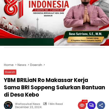
Home
News
Daerah
Daerah
YBM BRILiaN Ro Makassar Kerja
Sama BRI Soppeng Salurkan Bantuan
di Desa Kebo
455
Wartasulsel News
1 Min Read
December 23, 2024