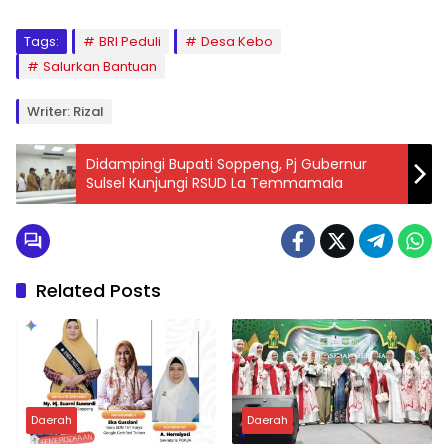
Tags:
BRI Peduli
Desa Kebo
Salurkan Bantuan
Writer: Rizal
Didampingi Bupati Soppeng, Pj Gubernur
Sulsel Kunjungi RSUD La Temmamala
Related Posts
Daerah
Daerah