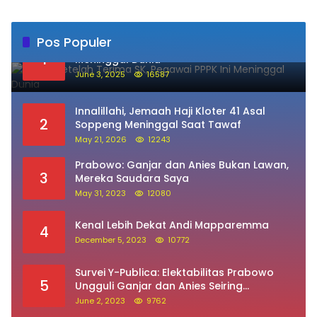
Pos Populer
Sehari Setelah Terima SK, Pegawai PPPK Ini
1
Meninggal Dunia
June 3, 2025
16587
Innalillahi, Jemaah Haji Kloter 41 Asal
2
Soppeng Meninggal Saat Tawaf
May 21, 2026
12243
Prabowo: Ganjar dan Anies Bukan Lawan,
3
Mereka Saudara Saya
May 31, 2023
12080
Kenal Lebih Dekat Andi Mapparemma
4
December 5, 2023
10772
Survei Y-Publica: Elektabilitas Prabowo
5
Ungguli Ganjar dan Anies Seiring
Kepuasan Terhadap Jokowi Naik
June 2, 2023
9762