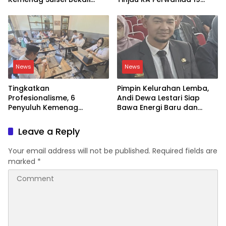
Siswa Dunia Digital
Galungkalung
News
News
Tingkatkan
Pimpin Kelurahan Lemba,
Profesionalisme, 6
Andi Dewa Lestari Siap
Penyuluh Kemenag
Bawa Energi Baru dan
Soppeng Ikut CAT UKOM
Inovasi
Kenaikan Jabatan
Leave a Reply
Your email address will not be published.
Required fields are
marked
*