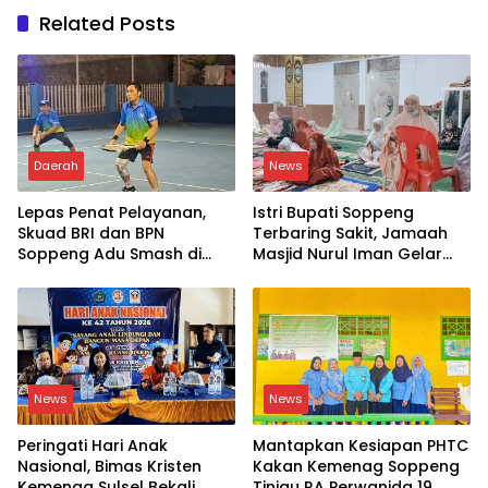
Related Posts
Daerah
News
Lepas Penat Pelayanan,
Istri Bupati Soppeng
Skuad BRI dan BPN
Terbaring Sakit, Jamaah
Soppeng Adu Smash di
Masjid Nurul Iman Gelar
Lapangan
Aksi Religi
News
News
Peringati Hari Anak
Mantapkan Kesiapan PHTC
Nasional, Bimas Kristen
Kakan Kemenag Soppeng
Kemenag Sulsel Bekali
Tinjau RA Perwanida 19