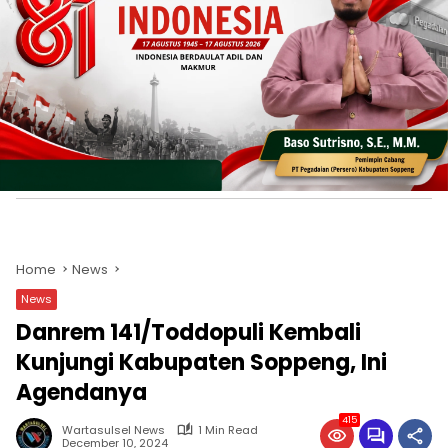
Home
News
News
Danrem 141/Toddopuli Kembali
Kunjungi Kabupaten Soppeng, Ini
Agendanya
415
Wartasulsel News
1 Min Read
December 10, 2024