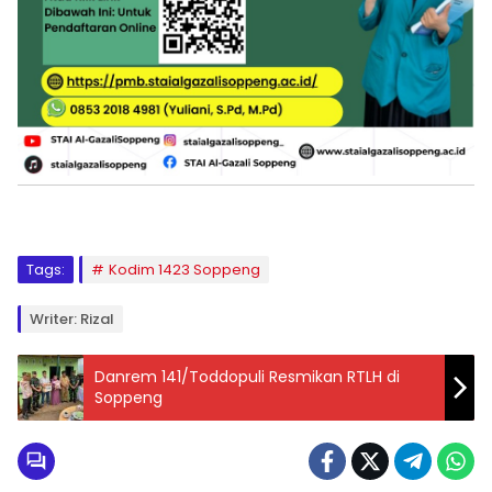
Tags:
Kodim 1423 Soppeng
Writer: Rizal
Danrem 141/Toddopuli Resmikan RTLH di
Soppeng