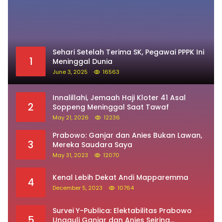
Sehari Setelah Terima SK, Pegawai PPPK Ini
1
Meninggal Dunia
June 3, 2025
16563
Innalillahi, Jemaah Haji Kloter 41 Asal
2
Soppeng Meninggal Saat Tawaf
May 21, 2026
12236
Prabowo: Ganjar dan Anies Bukan Lawan,
3
Mereka Saudara Saya
May 31, 2023
12070
Kenal Lebih Dekat Andi Mapparemma
4
December 5, 2023
10764
Survei Y-Publica: Elektabilitas Prabowo
5
Ungguli Ganjar dan Anies Seiring
Kepuasan Terhadap Jokowi Naik
June 2, 2023
9753
Innalillahi… Jamaah Haji Asal Soppeng
6
Meninggal Dunia