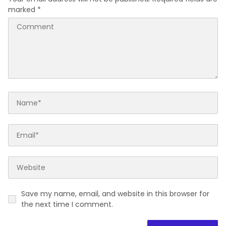
Sinergi Aparat dan Warga
Lapajung Kompak Gelar
Daerah
Jumat Bersih di Jalan
Pesantren
Perkuat Sinergi
Pembangunan dan
Kamtibmas, Kapolres Baru
Soppeng “MAPPATABE” ke
Bupati Suwardi Haseng
Leave a Reply
Your email address will not be published.
Required fields are
marked
*