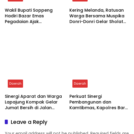
BRI Life Watansoppeng
Aksi Donor Darah PN
Serahkan Santunan Duka
Watansoppeng Sukses
Kepada Ahli Waris
Kumpulkan 37 Kantong
Daerah
Daerah
Wakil Bupati Soppeng
Kering Melanda, Ratusan
Hadiri Bazar Emas
Warga Bersama Muspika
Pegadaian Ajak
Donri-Donri Gelar Sholat
Masyarakat Berinvestasi
Istisqa
Daerah