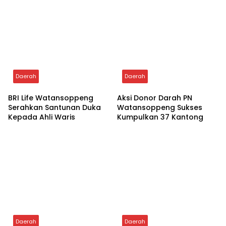
Tags:
Rutan Kelas IIB Soppeng
Writer: Try Mahendra
Editor: Rizal
Staf Bidang PHU Kemenag Sulsel Sambangi
Kantor PT.Nurtras Cabang Soppeng
Related Posts
Daerah
Daerah