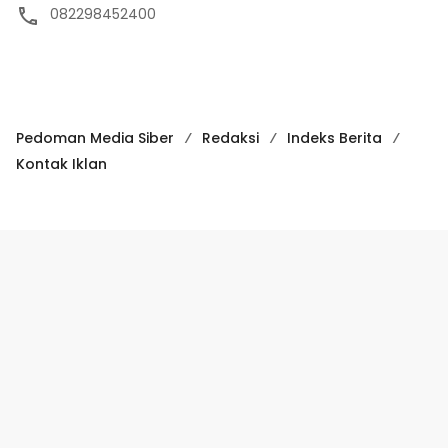
May 25, 2024
9502
ALamat : Jalan Bila Utara, Kecamatan Lalabata,
Kabupaten Soppeng (SulSel)
082298452400
Pedoman Media Siber
Redaksi
Indeks Berita
Kontak Iklan