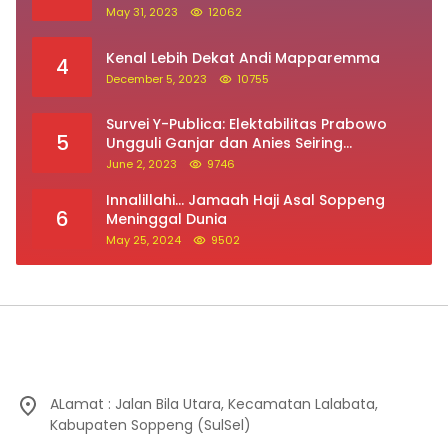
Sehari Setelah Terima SK, Pegawai PPPK Ini
1
Meninggal Dunia
June 3, 2025
16552
Innalillahi, Jemaah Haji Kloter 41 Asal
2
Soppeng Meninggal Saat Tawaf
May 21, 2026
12225
Prabowo: Ganjar dan Anies Bukan Lawan,
3
Mereka Saudara Saya
May 31, 2023
12062
Kenal Lebih Dekat Andi Mapparemma
4
December 5, 2023
10755
Survei Y-Publica: Elektabilitas Prabowo
5
Ungguli Ganjar dan Anies Seiring
Kepuasan Terhadap Jokowi Naik
June 2, 2023
9746
Innalillahi… Jamaah Haji Asal Soppeng
6
Meninggal Dunia