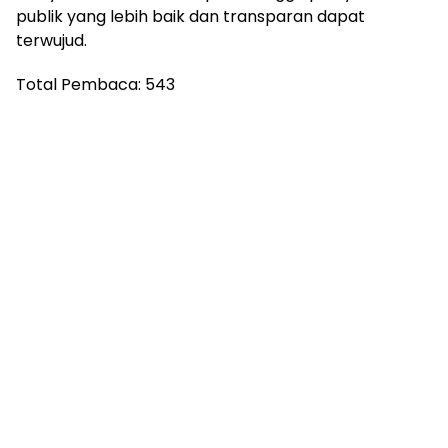
Rutan Watansoppeng untuk mencapai predikat
Wilayah Bebas dari Korupsi, sehingga pelayanan
publik yang lebih baik dan transparan dapat
terwujud.
Total Pembaca:
543