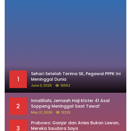
Perkuat Sinergi Pembangunan dan
Kamtibmas, Kapolres Baru Soppeng
“MAPPATABE” ke Bupati Suwardi Haseng
Daerah
August 7, 2026
Pos Populer