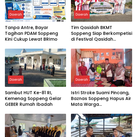
Daerah
Daerah
Tanpa Antre, Bayar
Tim Qasidah BKMT
Tagihan PDAM Soppeng
Soppeng Siap Berkompetisi
Kini Cukup Lewat BRImo
di Festival Qasidah
Nasional 2026
Daerah
Daerah
Sambut HUT Ke-81 RI,
Istri Stroke Suami Pincang,
Kemenag Soppeng Gelar
Baznas Soppeng Hapus Air
GEBER Rumah Ibadah
Mata Warga
Jampuserengnge