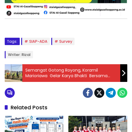
Tags:
SIAP-ADA
Survey
Writer: Rizal
Semangat Gotong Royong, Koramil
Marioriawa Gelar Karya Bhakti Bersama
Masyarkat
Related Posts