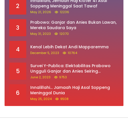
Innalillahi, Jemaah Haji Kloter 41 Asal
2
Soppeng Meninggal Saat Tawaf
May 21, 2026
12236
Prabowo: Ganjar dan Anies Bukan Lawan,
3
Mereka Saudara Saya
May 31, 2023
12070
Kenal Lebih Dekat Andi Mapparemma
4
December 5, 2023
10764
Survei Y-Publica: Elektabilitas Prabowo
5
Ungguli Ganjar dan Anies Seiring
Kepuasan Terhadap Jokowi Naik
June 2, 2023
9753
Innalillahi… Jamaah Haji Asal Soppeng
6
Meninggal Dunia
May 25, 2024
9508