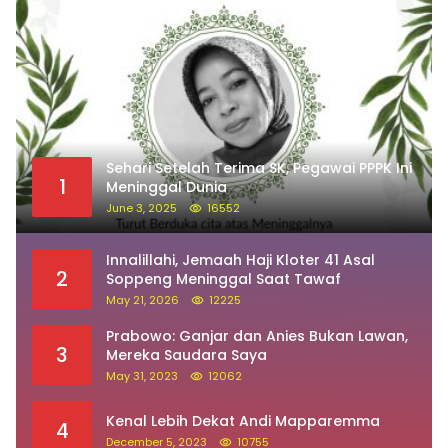
Sehari Setelah Terima SK, Pegawai PPPK Ini
1
Meninggal Dunia
June 3, 2025
16552
Innalillahi, Jemaah Haji Kloter 41 Asal
2
Soppeng Meninggal Saat Tawaf
May 21, 2026
12225
Prabowo: Ganjar dan Anies Bukan Lawan,
3
Mereka Saudara Saya
May 31, 2023
12062
Kenal Lebih Dekat Andi Mapparemma
4
December 5, 2023
10755