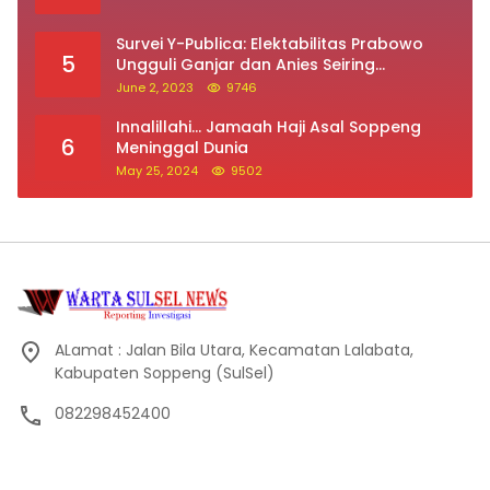
Survei Y-Publica: Elektabilitas Prabowo
5
Ungguli Ganjar dan Anies Seiring
Kepuasan Terhadap Jokowi Naik
June 2, 2023
9746
Innalillahi… Jamaah Haji Asal Soppeng
6
Meninggal Dunia
May 25, 2024
9502
ALamat : Jalan Bila Utara, Kecamatan Lalabata,
Kabupaten Soppeng (SulSel)
082298452400