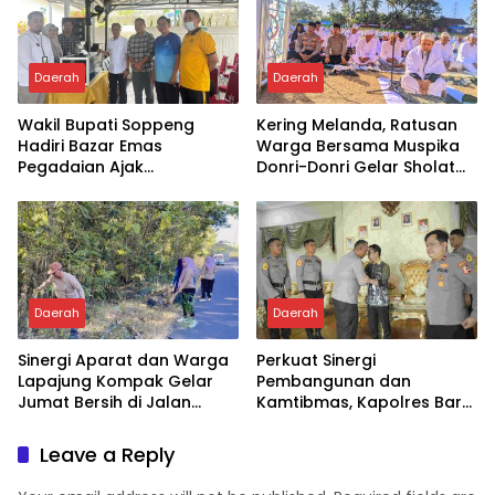
Daerah
Daerah
Wakil Bupati Soppeng
Kering Melanda, Ratusan
Hadiri Bazar Emas
Warga Bersama Muspika
Pegadaian Ajak
Donri-Donri Gelar Sholat
Masyarakat Berinvestasi
Istisqa
Daerah
Daerah
Sinergi Aparat dan Warga
Perkuat Sinergi
Lapajung Kompak Gelar
Pembangunan dan
Jumat Bersih di Jalan
Kamtibmas, Kapolres Baru
Pesantren
Soppeng “MAPPATABE” ke
Bupati Suwardi Haseng
Leave a Reply