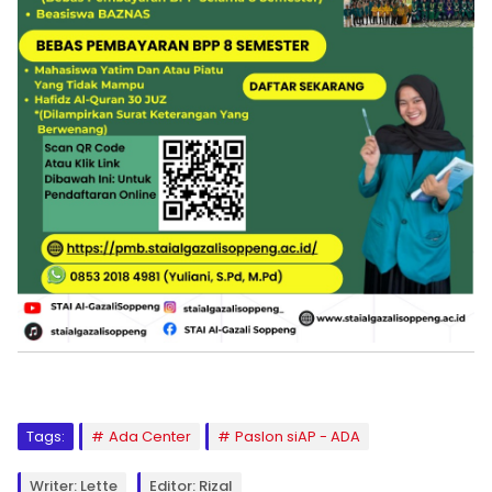
Tags:
Ada Center
Paslon siAP - ADA
Writer: Lette
Editor: Rizal