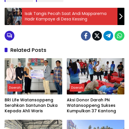
Isak Tangis Pecah Saat Andi Mapparema
Hadir Kampaye di Desa Kessing
Related Posts
Daerah
Daerah
BRI Life Watansoppeng
Aksi Donor Darah PN
Serahkan Santunan Duka
Watansoppeng Sukses
Kepada Ahli Waris
Kumpulkan 37 Kantong