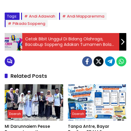
Tags:
Andi Adawiah
Andi Mapparemma
Pilkada Soppeng
Cetak Bibit Unggul Di Bidang Olahraga,
Bacabup Soppeng Adakan Turnamen Bola
Volly
Related Posts
Daerah
Daerah
MI Darunnaiem Pesse
Tanpa Antre, Bayar