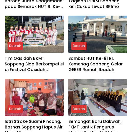
Borong Juara Keagamaan
Tagihan PDAM Soppeng
pada Semarak HUT RI Ke-
Kini Cukup Lewat BRImo
81
Daerah
Daerah
Tim Qasidah BKMT
Sambut HUT Ke-81 RI,
Soppeng Siap Berkompetisi
Kemenag Soppeng Gelar
di Festival Qasidah
GEBER Rumah Ibadah
Nasional 2026
Daerah
Daerah
Istri Stroke Suami Pincang,
Semangat Baru Dakwah,
Baznas Soppeng Hapus Air
FKMT Lantik Pengurus