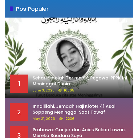
Pos Populer
Sehari Setelah Terima SK, Pegawai PPPK Ini
1
Meninggal Dunia
June 3, 2025
16565
Innalillahi, Jemaah Haji Kloter 41 Asal
2
Soppeng Meninggal Saat Tawaf
May 21, 2026
12236
Prabowo: Ganjar dan Anies Bukan Lawan,
3
Mereka Saudara Saya