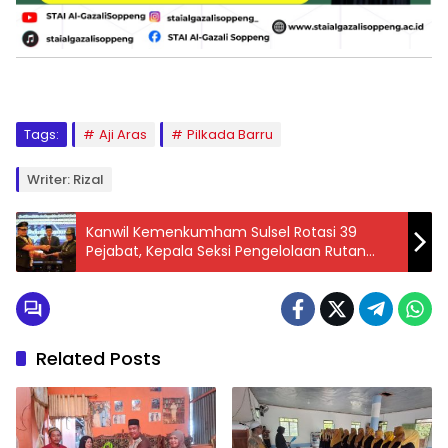
Tags:
Aji Aras
Pilkada Barru
Writer: Rizal
Kanwil Kemenkumham Sulsel Rotasi 39
Pejabat, Kepala Seksi Pengelolaan Rutan
Soppeng Pindah Tugas
Related Posts