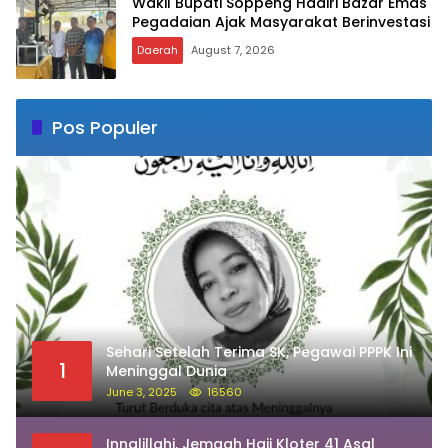
Wakil Bupati Soppeng Hadiri Bazar Emas
Pegadaian Ajak Masyarakat Berinvestasi
Daerah
August 7, 2026
Pos Populer
Sehari Setelah Terima SK, Pegawai PPPK Ini
1
Meninggal Dunia
June 3, 2025
16560
Innalillahi, Jemaah Haji Kloter 41 Asal