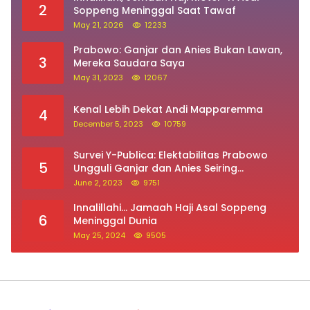
2
Soppeng Meninggal Saat Tawaf
May 21, 2026
12233
Prabowo: Ganjar dan Anies Bukan Lawan,
3
Mereka Saudara Saya
May 31, 2023
12067
Kenal Lebih Dekat Andi Mapparemma
4
December 5, 2023
10759
Survei Y-Publica: Elektabilitas Prabowo
5
Ungguli Ganjar dan Anies Seiring
Kepuasan Terhadap Jokowi Naik
June 2, 2023
9751
Innalillahi… Jamaah Haji Asal Soppeng
6
Meninggal Dunia
May 25, 2024
9505