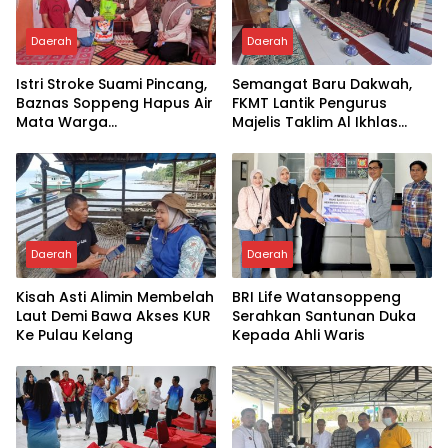
Daerah
Daerah
Istri Stroke Suami Pincang,
Semangat Baru Dakwah,
Baznas Soppeng Hapus Air
FKMT Lantik Pengurus
Mata Warga
Majelis Taklim Al Ikhlas
Jampuserengnge
Taletting
Daerah
Daerah
Kisah Asti Alimin Membelah
BRI Life Watansoppeng
Laut Demi Bawa Akses KUR
Serahkan Santunan Duka
Ke Pulau Kelang
Kepada Ahli Waris