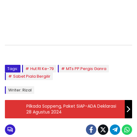
Tags:
Hut RI Ke-79
MTs PP.Pergis Ganra
Sabet Piala Bergilir
Writer: Rizal
Pilkada Soppeng, Paket SIAP-ADA Deklarasi
28 Agustus 2024