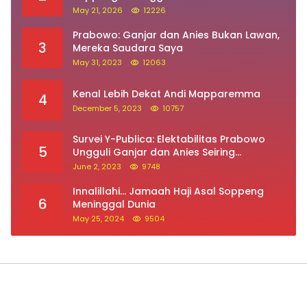
May 21, 2026
12226
Prabowo: Ganjar dan Anies Bukan Lawan,
3
Mereka Saudara Saya
May 31, 2023
12063
Kenal Lebih Dekat Andi Mapparemma
4
December 5, 2023
10757
Survei Y-Publica: Elektabilitas Prabowo
5
Ungguli Ganjar dan Anies Seiring
Kepuasan Terhadap Jokowi Naik
June 2, 2023
9748
Innalillahi… Jamaah Haji Asal Soppeng
6
Meninggal Dunia
May 25, 2024
9504