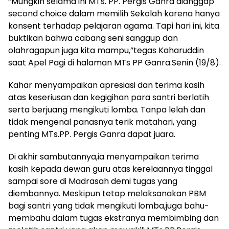
“Mungkin selama ini MTs. PP. Pergis Ganra dianggap
second choice dalam memilih Sekolah karena hanya
konsent terhadap pelajaran agama. Tapi hari ini, kita
buktikan bahwa cabang seni sanggup dan
olahragapun juga kita mampu,”tegas Kaharuddin
saat Apel Pagi di halaman MTs PP Ganra.Senin (19/8).
Kahar menyampaikan apresiasi dan terima kasih
atas keseriusan dan kegigihan para santri berlatih
serta berjuang mengikuti lomba. Tanpa lelah dan
tidak mengenal panasnya terik matahari, yang
penting MTs.PP. Pergis Ganra dapat juara.
Di akhir sambutannya,ia menyampaikan terima
kasih kepada dewan guru atas kerelaannya tinggal
sampai sore di Madrasah demi tugas yang
diembannya. Meskipun tetap melaksanakan PBM
bagi santri yang tidak mengikuti lomba,juga bahu-
membahu dalam tugas ekstranya membimbing dan