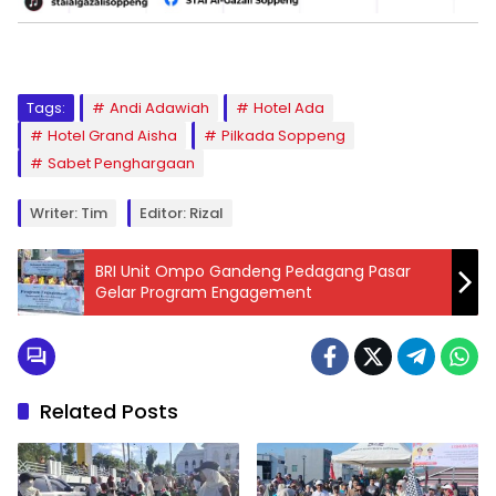
Tags:
Andi Adawiah
Hotel Ada
Hotel Grand Aisha
Pilkada Soppeng
Sabet Penghargaan
Writer: Tim
Editor: Rizal
BRI Unit Ompo Gandeng Pedagang Pasar
Gelar Program Engagement
Related Posts