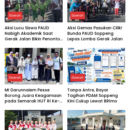
Daerah
Daerah
Aksi Lucu Siswa PAUD
Aksi Gemas Pasukan Cilik!
Nabigh Akademik Saat
Bunda PAUD Soppeng
Gerak Jalan Bikin Penonton
Lepas Lomba Gerak Jalan
Tertawa
Daerah
Daerah
MI Darunnaiem Pesse
Tanpa Antre, Bayar
Borong Juara Keagamaan
Tagihan PDAM Soppeng
pada Semarak HUT RI Ke-
Kini Cukup Lewat BRImo
81