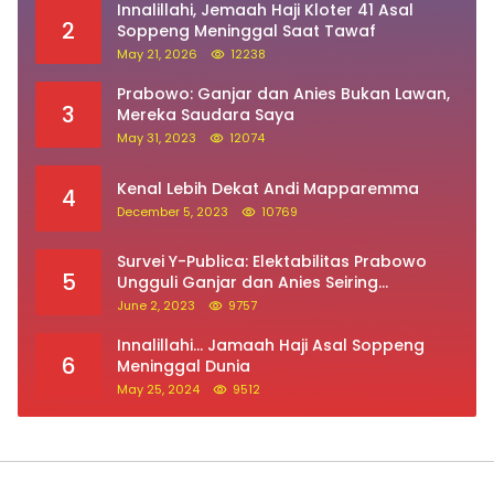
Innalillahi, Jemaah Haji Kloter 41 Asal
2
Soppeng Meninggal Saat Tawaf
May 21, 2026
12238
Prabowo: Ganjar dan Anies Bukan Lawan,
3
Mereka Saudara Saya
May 31, 2023
12074
Kenal Lebih Dekat Andi Mapparemma
4
December 5, 2023
10769
Survei Y-Publica: Elektabilitas Prabowo
5
Ungguli Ganjar dan Anies Seiring
Kepuasan Terhadap Jokowi Naik
June 2, 2023
9757
Innalillahi… Jamaah Haji Asal Soppeng
6
Meninggal Dunia
May 25, 2024
9512