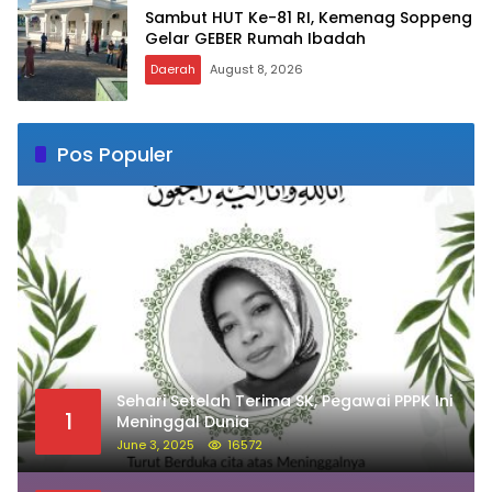
Sambut HUT Ke-81 RI, Kemenag Soppeng
Gelar GEBER Rumah Ibadah
Daerah
August 8, 2026
Pos Populer
Sehari Setelah Terima SK, Pegawai PPPK Ini
1
Meninggal Dunia
June 3, 2025
16572