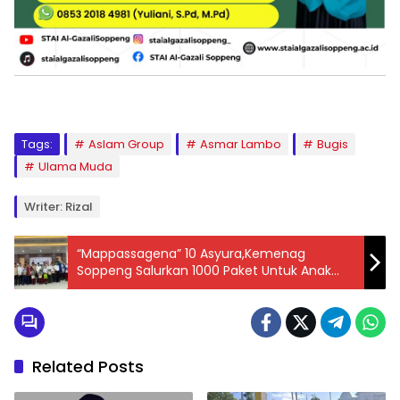
Tags:
Aslam Group
Asmar Lambo
Bugis
Ulama Muda
Writer: Rizal
“Mappassagena” 10 Asyura,Kemenag
Soppeng Salurkan 1000 Paket Untuk Anak
Yatim
Related Posts