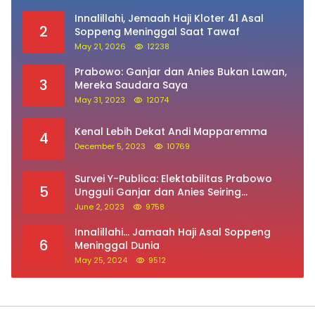
Innalillahi, Jemaah Haji Kloter 41 Asal
2
Soppeng Meninggal Saat Tawaf
May 21, 2026
12238
Prabowo: Ganjar dan Anies Bukan Lawan,
3
Mereka Saudara Saya
May 31, 2023
12074
Kenal Lebih Dekat Andi Mapparemma
4
December 5, 2023
10769
Survei Y-Publica: Elektabilitas Prabowo
5
Ungguli Ganjar dan Anies Seiring
Kepuasan Terhadap Jokowi Naik
June 2, 2023
9758
Innalillahi… Jamaah Haji Asal Soppeng
6
Meninggal Dunia
May 25, 2024
9512