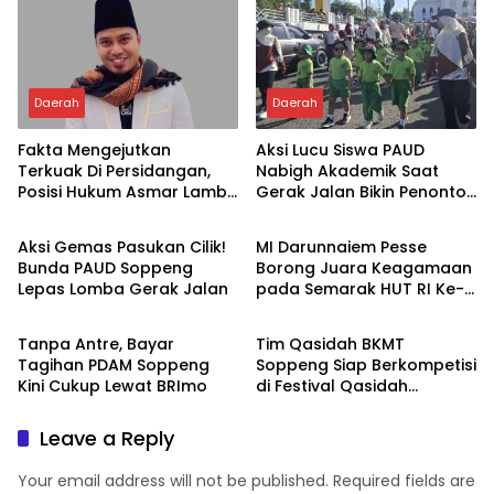
Daerah
Daerah
Fakta Mengejutkan
Aksi Lucu Siswa PAUD
Terkuak Di Persidangan,
Nabigh Akademik Saat
Posisi Hukum Asmar Lambo
Gerak Jalan Bikin Penonton
Daerah
Daerah
Kian Menguat
Tertawa
Aksi Gemas Pasukan Cilik!
MI Darunnaiem Pesse
Bunda PAUD Soppeng
Borong Juara Keagamaan
Lepas Lomba Gerak Jalan
pada Semarak HUT RI Ke-
Daerah
Daerah
81
Tanpa Antre, Bayar
Tim Qasidah BKMT
Tagihan PDAM Soppeng
Soppeng Siap Berkompetisi
Kini Cukup Lewat BRImo
di Festival Qasidah
Nasional 2026
Leave a Reply
Your email address will not be published.
Required fields are