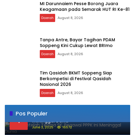
MI Darunnaiem Pesse Borong Juara
Keagamaan pada Semarak HUT RI Ke-81
Daerah
August 8, 2026
Tanpa Antre, Bayar Tagihan PDAM
Soppeng Kini Cukup Lewat BRImo
Daerah
August 8, 2026
Tim Qasidah BKMT Soppeng Siap
Berkompetisi di Festival Qasidah
Nasional 2026
Daerah
August 8, 2026
Pos Populer
Sehari Setelah Terima SK, Pegawai PPPK Ini
1
Meninggal Dunia
June 3, 2025
16572