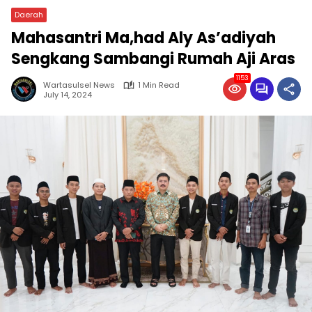
Daerah
Mahasantri Ma,had Aly As’adiyah
Sengkang Sambangi Rumah Aji Aras
1153
Wartasulsel News
1 Min Read
July 14, 2024