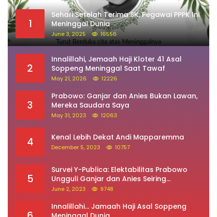
Sehari Setelah Terima SK, Pegawai PPPK Ini
1
Meninggal Dunia
June 3, 2025
16556
Innalillahi, Jemaah Haji Kloter 41 Asal
2
Soppeng Meninggal Saat Tawaf
May 21, 2026
12226
Prabowo: Ganjar dan Anies Bukan Lawan,
3
Mereka Saudara Saya
May 31, 2023
12063
Kenal Lebih Dekat Andi Mapparemma
4
December 5, 2023
10757
Survei Y-Publica: Elektabilitas Prabowo
5
Ungguli Ganjar dan Anies Seiring
Kepuasan Terhadap Jokowi Naik
June 2, 2023
9748
Innalillahi… Jamaah Haji Asal Soppeng
6
Meninggal Dunia