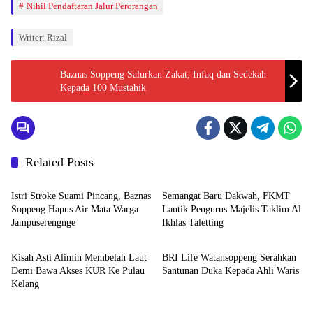
Nihil Pendaftaran Jalur Perorangan
Writer: Rizal
Baznas Soppeng Salurkan Zakat, Infaq dan Sedekah
Kepada 100 Mustahik
Related Posts
Daerah
Daerah
Istri Stroke Suami Pincang, Baznas
Semangat Baru Dakwah, FKMT
Soppeng Hapus Air Mata Warga
Lantik Pengurus Majelis Taklim Al
Jampuserengnge
Ikhlas Taletting
Daerah
Daerah
Kisah Asti Alimin Membelah Laut
BRI Life Watansoppeng Serahkan
Demi Bawa Akses KUR Ke Pulau
Santunan Duka Kepada Ahli Waris
Kelang
Daerah
Daerah