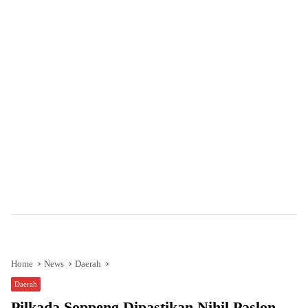
Home
News
Daerah
Daerah
Pilkada Soppeng Dipastikan Nihil Paslon