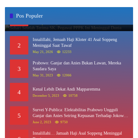
Sehari Setelah Terima SK, Pegawai PPPK Ini
Pos Populer
1
Meninggal Dunia
June 3, 2025
16560
Innalillahi, Jemaah Haji Kloter 41 Asal Soppeng
2
Meninggal Saat Tawaf
May 21, 2026
12233
Prabowo: Ganjar dan Anies Bukan Lawan, Mereka
3
Saudara Saya
May 31, 2023
12066
Kenal Lebih Dekat Andi Mapparemma
4
December 5, 2023
10758
Survei Y-Publica: Elektabilitas Prabowo Ungguli
5
Ganjar dan Anies Seiring Kepuasan Terhadap Jokowi
Naik
June 2, 2023
9750
Innalillahi… Jamaah Haji Asal Soppeng Meninggal