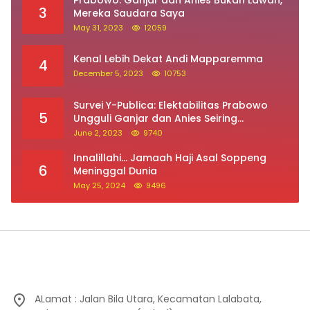
4
December 5, 2023
10753
Survei Y-Publica: Elektabilitas Prabowo
5
Ungguli Ganjar dan Anies Seiring
Kepuasan Terhadap Jokowi Naik
June 2, 2023
9740
Innalillahi… Jamaah Haji Asal Soppeng
6
Meninggal Dunia
May 25, 2024
9496
ALamat : Jalan Bila Utara, Kecamatan Lalabata,
Kabupaten Soppeng (SulSel)
082298452400