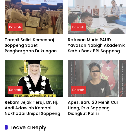
Daerah
Daerah
Tampil Solid, Kemenhaj
Ratusan Murid PAUD
Soppeng Sabet
Yayasan Nabigh Akademik
Penghargaan Dukungan
Serbu Bank BRI Soppeng
Penyelenggaraan
Kesehatan Haji Terbaik
Daerah
Daerah
Rekam Jejak Teruji, Dr. Hj.
Apes, Baru 20 Menit Curi
Andi Adawiah Kembali
Uang, Pria Soppeng
Nakhodai Unipol Soppeng
Diangkut Polisi
Leave a Reply