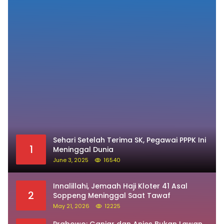
Sehari Setelah Terima SK, Pegawai PPPK Ini
1
Meninggal Dunia
June 3, 2025
16540
Innalillahi, Jemaah Haji Kloter 41 Asal
2
Soppeng Meninggal Saat Tawaf
May 21, 2026
12225
Prabowo: Ganjar dan Anies Bukan Lawan,
3
Mereka Saudara Saya
May 31, 2023
12059
Kenal Lebih Dekat Andi Mapparemma