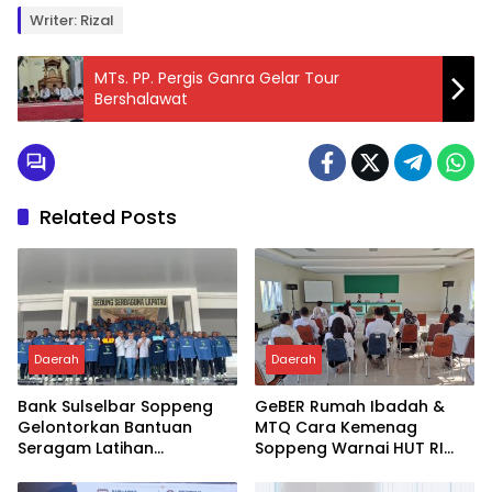
Writer: Rizal
MTs. PP. Pergis Ganra Gelar Tour
Bershalawat
Related Posts
Daerah
Daerah
Bank Sulselbar Soppeng
GeBER Rumah Ibadah &
Gelontorkan Bantuan
MTQ Cara Kemenag
Seragam Latihan
Soppeng Warnai HUT RI
Paskibraka Tahun 2026
ke-81