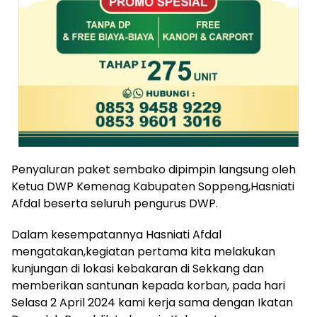
Penyaluran paket sembako dipimpin langsung oleh
Ketua DWP Kemenag Kabupaten Soppeng,Hasniati
Afdal beserta seluruh pengurus DWP.
Dalam kesempatannya Hasniati Afdal
mengatakan,kegiatan pertama kita melakukan
kunjungan di lokasi kebakaran di Sekkang dan
memberikan santunan kepada korban, pada hari
Selasa 2 April 2024 kami kerja sama dengan Ikatan
Penyuluh Republik Indonesia Kabupaten
Soppeng,Muslimat NU dan Fatayat NU Kabupaten
Soppeng.
“Hari kedua Rabu 3 April 2024 kita menggelar
Khotamul Qur’an dan pemberian Sedekah