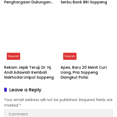
Tampil Solid, Kemenhaj
Ratusan Murid PAUD
Soppeng Sabet
Yayasan Nabigh Akademik
Penghargaan Dukungan
Serbu Bank BRI Soppeng
Penyelenggaraan
Kesehatan Haji Terbaik
Daerah
Daerah
Rekam Jejak Teruji, Dr. Hj.
Apes, Baru 20 Menit Curi
Andi Adawiah Kembali
Uang, Pria Soppeng
Nakhodai Unipol Soppeng
Diangkut Polisi
Leave a Reply
Your email address will not be published.
Required fields are
marked
*