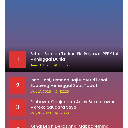
Sehari Setelah Terima SK, Pegawai PPPK Ini
1
Meninggal Dunia
June 3, 2025
16537
Innalillahi, Jemaah Haji Kloter 41 Asal
2
Soppeng Meninggal Saat Tawaf
May 21, 2026
12225
Prabowo: Ganjar dan Anies Bukan Lawan,
3
Mereka Saudara Saya
May 31, 2023
12059
Kenal Lebih Dekat Andi Mapparemma
4
December 5, 2023
10752