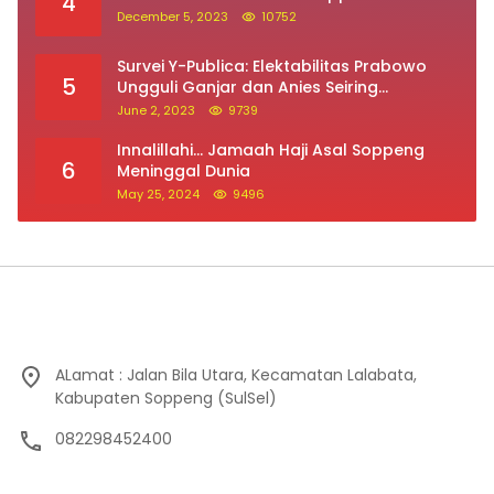
Survei Y-Publica: Elektabilitas Prabowo
5
Ungguli Ganjar dan Anies Seiring
Kepuasan Terhadap Jokowi Naik
June 2, 2023
9739
Innalillahi… Jamaah Haji Asal Soppeng
6
Meninggal Dunia
May 25, 2024
9496
ALamat : Jalan Bila Utara, Kecamatan Lalabata,
Kabupaten Soppeng (SulSel)
082298452400