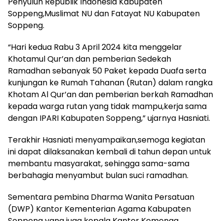
Ramadhan sebanyak 50 Paket kepada Duafa serta
kunjungan ke Rumah Tahanan (Rutan) dalam rangka
Khotam Al Qur’an dan pemberian berkah Ramadhan
kepada warga rutan yang tidak mampu,kerja sama
dengan IPARI Kabupaten Soppeng,” ujarnya Hasniati.
Terakhir Hasniati menyampaikan,semoga kegiatan
ini dapat dilaksanakan kembali di tahun depan untuk
membantu masyarakat, sehingga sama-sama
berbahagia menyambut bulan suci ramadhan.
Sementara pembina Dharma Wanita Persatuan
(DWP) Kantor Kementerian Agama Kabupaten
Soppeng yang juga kepala Kantor Kemenag
Soppeng,Afdal, memberikan apresiasi kepada DWP.
Menurutnya, penyaluran paket sembako tersebut
bukan hanya sekadar pembagian, akan tetapi
merupakan bagian dari rangkaian positif dalam