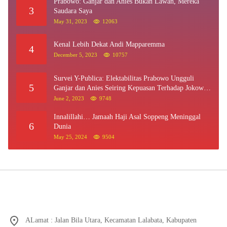
Prabowo: Ganjar dan Anies Bukan Lawan, Mereka
3
Saudara Saya
May 31, 2023
12063
Kenal Lebih Dekat Andi Mapparemma
4
December 5, 2023
10757
Survei Y-Publica: Elektabilitas Prabowo Ungguli
5
Ganjar dan Anies Seiring Kepuasan Terhadap Jokowi
Naik
June 2, 2023
9748
Innalillahi… Jamaah Haji Asal Soppeng Meninggal
6
Dunia
May 25, 2024
9504
ALamat : Jalan Bila Utara, Kecamatan Lalabata, Kabupaten