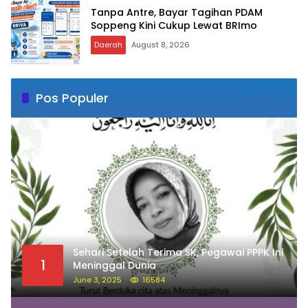
Tanpa Antre, Bayar Tagihan PDAM
Soppeng Kini Cukup Lewat BRImo
Daerah
August 8, 2026
Pos Populer
Sehari Setelah Terima SK, Pegawai PPPK Ini
1
Meninggal Dunia
June 3, 2025
16584