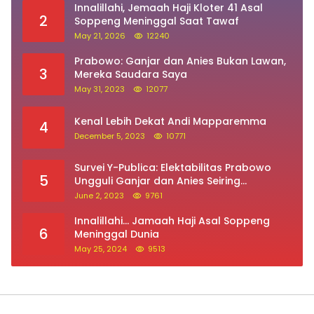
Innalillahi, Jemaah Haji Kloter 41 Asal
2
Soppeng Meninggal Saat Tawaf
May 21, 2026
12240
Prabowo: Ganjar dan Anies Bukan Lawan,
3
Mereka Saudara Saya
May 31, 2023
12077
Kenal Lebih Dekat Andi Mapparemma
4
December 5, 2023
10771
Survei Y-Publica: Elektabilitas Prabowo
5
Ungguli Ganjar dan Anies Seiring
Kepuasan Terhadap Jokowi Naik
June 2, 2023
9761
Innalillahi… Jamaah Haji Asal Soppeng
6
Meninggal Dunia
May 25, 2024
9513