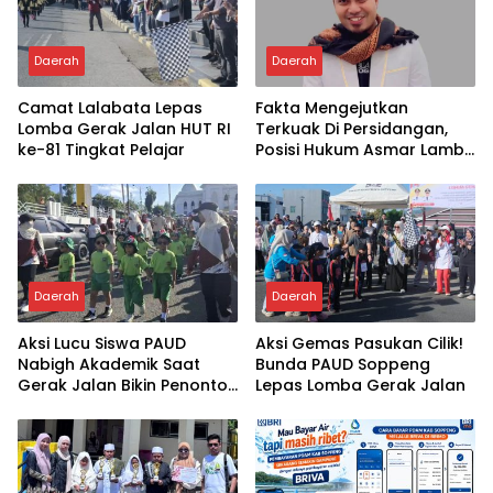
Daerah
Daerah
Camat Lalabata Lepas
Fakta Mengejutkan
Lomba Gerak Jalan HUT RI
Terkuak Di Persidangan,
ke-81 Tingkat Pelajar
Posisi Hukum Asmar Lambo
Kian Menguat
Daerah
Daerah
Aksi Lucu Siswa PAUD
Aksi Gemas Pasukan Cilik!
Nabigh Akademik Saat
Bunda PAUD Soppeng
Gerak Jalan Bikin Penonton
Lepas Lomba Gerak Jalan
Tertawa