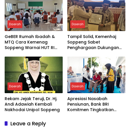
Daerah
Daerah
GeBER Rumah Ibadah &
Tampil Solid, Kemenhaj
MTQ Cara Kemenag
Soppeng Sabet
Soppeng Warnai HUT RI
Penghargaan Dukungan
ke-81
Penyelenggaraan
Kesehatan Haji Terbaik
Daerah
Daerah
Rekam Jejak Teruji, Dr. Hj.
Apresiasi Nasabah
Andi Adawiah Kembali
Pensiunan, Bank BRI
Nakhodai Unipol Soppeng
Komitmen Tingkatkan
Loyalitas dan Layanan
Leave a Reply