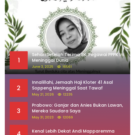
Sehari Setelah Terima SK, Pegawai PPPK Ini
1
Meninggal Dunia
June 3, 2025
16561
Innalillahi, Jemaah Haji Kloter 41 Asal
2
Soppeng Meninggal Saat Tawaf
May 21, 2026
12235
Prabowo: Ganjar dan Anies Bukan Lawan,
3
Mereka Saudara Saya
May 31, 2023
12069
Kenal Lebih Dekat Andi Mapparemma
4