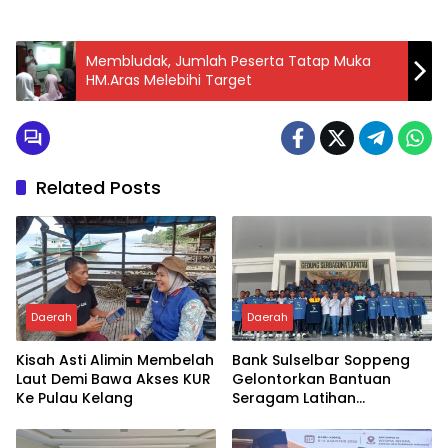
Membludak, Jumlah Peserta Tatap Muka
HM.Aras Melebihi Target
Related Posts
Daerah
Daerah
Kisah Asti Alimin Membelah
Bank Sulselbar Soppeng
Laut Demi Bawa Akses KUR
Gelontorkan Bantuan
Ke Pulau Kelang
Seragam Latihan
Paskibraka Tahun 2026