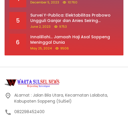
December 5, 2023
10760
Survei Y-Publica: Elektabilitas Prabowo
5
Ungguli Ganjar dan Anies Seiring
Kepuasan Terhadap Jokowi Naik
June 2, 2023
9753
Innalillahi… Jamaah Haji Asal Soppeng
6
Meninggal Dunia
May 25, 2024
9506
ALamat : Jalan Bila Utara, Kecamatan Lalabata,
Kabupaten Soppeng (SulSel)
082298452400