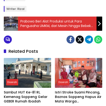
Writer: Rizal
Prabowo Beri Alat Produksi untuk Para
Pengusaha UMKM, dari Mesin hingga Bebek
Petelur
Related Posts
Daerah
Daerah
Sambut HUT Ke-81 RI,
Istri Stroke Suami Pincang,
Kemenag Soppeng Gelar
Baznas Soppeng Hapus Air
GEBER Rumah Ibadah
Mata Warga
Jampuserengnge