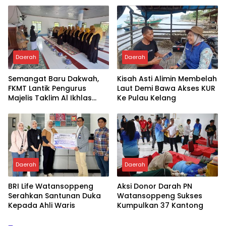
Daerah
Daerah
Semangat Baru Dakwah,
Kisah Asti Alimin Membelah
FKMT Lantik Pengurus
Laut Demi Bawa Akses KUR
Majelis Taklim Al Ikhlas
Ke Pulau Kelang
Taletting
Daerah
Daerah
BRI Life Watansoppeng
Aksi Donor Darah PN
Serahkan Santunan Duka
Watansoppeng Sukses
Kepada Ahli Waris
Kumpulkan 37 Kantong