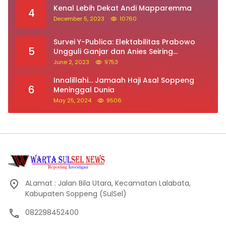
Kenal Lebih Dekat Andi Mapparemma
4
December 5, 2023
10760
Survei Y-Publica: Elektabilitas Prabowo
5
Ungguli Ganjar dan Anies Seiring
Kepuasan Terhadap Jokowi Naik
June 2, 2023
9753
Innalillahi… Jamaah Haji Asal Soppeng
6
Meninggal Dunia
May 25, 2024
9506
ALamat : Jalan Bila Utara, Kecamatan Lalabata,
Kabupaten Soppeng (SulSel)
082298452400