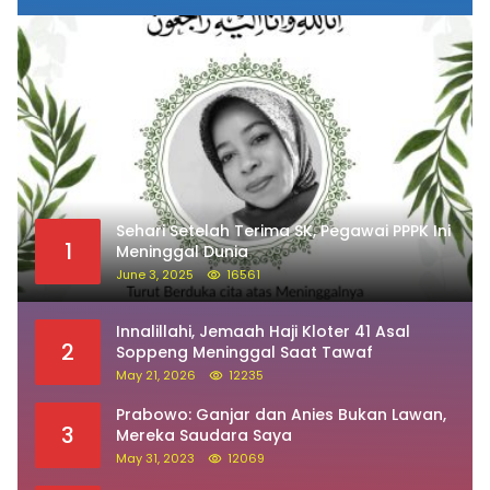
Sehari Setelah Terima SK, Pegawai PPPK Ini
1
Meninggal Dunia
June 3, 2025
16561
Innalillahi, Jemaah Haji Kloter 41 Asal
2
Soppeng Meninggal Saat Tawaf
May 21, 2026
12235
Prabowo: Ganjar dan Anies Bukan Lawan,
3
Mereka Saudara Saya
May 31, 2023
12069