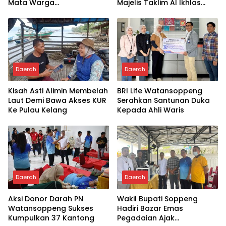
Mata Warga
Majelis Taklim Al Ikhlas
Jampuserengnge
Taletting
Daerah
Daerah
Kisah Asti Alimin Membelah
BRI Life Watansoppeng
Laut Demi Bawa Akses KUR
Serahkan Santunan Duka
Ke Pulau Kelang
Kepada Ahli Waris
Daerah
Daerah
Aksi Donor Darah PN
Wakil Bupati Soppeng
Watansoppeng Sukses
Hadiri Bazar Emas
Kumpulkan 37 Kantong
Pegadaian Ajak