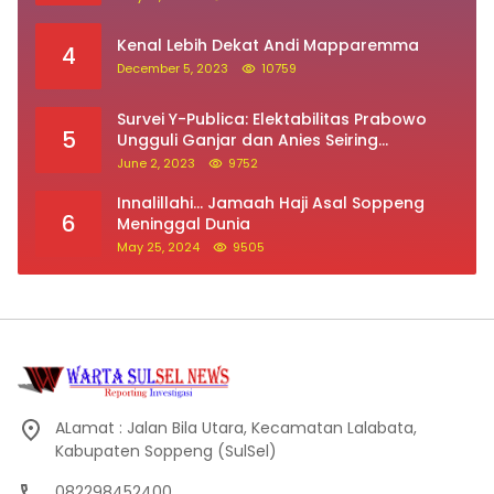
Kenal Lebih Dekat Andi Mapparemma
4
December 5, 2023
10759
Survei Y-Publica: Elektabilitas Prabowo
5
Ungguli Ganjar dan Anies Seiring
Kepuasan Terhadap Jokowi Naik
June 2, 2023
9752
Innalillahi… Jamaah Haji Asal Soppeng
6
Meninggal Dunia
May 25, 2024
9505
ALamat : Jalan Bila Utara, Kecamatan Lalabata,
Kabupaten Soppeng (SulSel)
082298452400