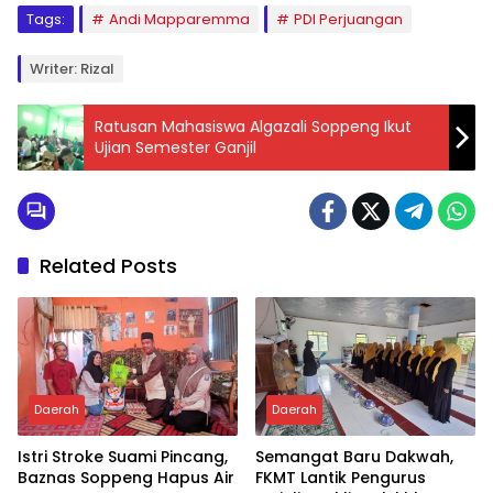
Tags:
Andi Mapparemma
PDI Perjuangan
Writer: Rizal
Ratusan Mahasiswa Algazali Soppeng Ikut
Ujian Semester Ganjil
Related Posts
Daerah
Daerah
Istri Stroke Suami Pincang,
Semangat Baru Dakwah,
Baznas Soppeng Hapus Air
FKMT Lantik Pengurus