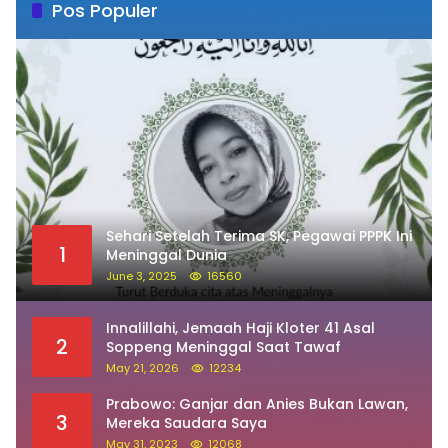
Pos Populer
Sehari Setelah Terima SK, Pegawai PPPK Ini
1
Meninggal Dunia
June 3, 2025
16560
Innalillahi, Jemaah Haji Kloter 41 Asal
2
Soppeng Meninggal Saat Tawaf
May 21, 2026
12234
Prabowo: Ganjar dan Anies Bukan Lawan,
3
Mereka Saudara Saya
May 31, 2023
12068