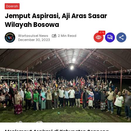
Daerah
Jemput Aspirasi, Aji Aras Sasar
Wilayah Bosowa
1176
Wartasulsel News
2 Min Read
December 30, 2023