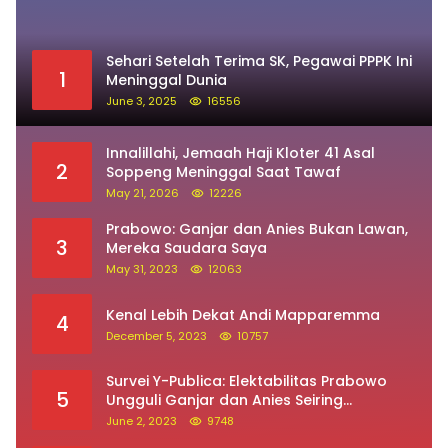
Sehari Setelah Terima SK, Pegawai PPPK Ini
1
Meninggal Dunia
June 3, 2025
16556
Innalillahi, Jemaah Haji Kloter 41 Asal
2
Soppeng Meninggal Saat Tawaf
May 21, 2026
12226
Prabowo: Ganjar dan Anies Bukan Lawan,
3
Mereka Saudara Saya
May 31, 2023
12063
Kenal Lebih Dekat Andi Mapparemma
4
December 5, 2023
10757
Survei Y-Publica: Elektabilitas Prabowo
5
Ungguli Ganjar dan Anies Seiring
Kepuasan Terhadap Jokowi Naik
June 2, 2023
9748
Innalillahi… Jamaah Haji Asal Soppeng
6
Meninggal Dunia