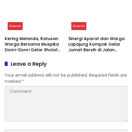
Aksi Donor Darah PN
Wakil Bupati Soppeng
Watansoppeng Sukses
Hadiri Bazar Emas
Kumpulkan 37 Kantong
Pegadaian Ajak
Masyarakat Berinvestasi
Daerah
Daerah
Kering Melanda, Ratusan
Sinergi Aparat dan Warga
Warga Bersama Muspika
Lapajung Kompak Gelar
Donri-Donri Gelar Sholat
Jumat Bersih di Jalan
Istisqa
Pesantren
Leave a Reply
Your email address will not be published.
Required fields are
marked
*