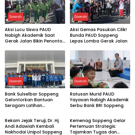
Daerah
Daerah
Aksi Lucu Siswa PAUD
Aksi Gemas Pasukan Cilik!
Nabigh Akademik Saat
Bunda PAUD Soppeng
Gerak Jalan Bikin Penonton
Lepas Lomba Gerak Jalan
Tertawa
Daerah
Daerah
Bank Sulselbar Soppeng
Ratusan Murid PAUD
Gelontorkan Bantuan
Yayasan Nabigh Akademik
Seragam Latihan
Serbu Bank BRI Soppeng
Daerah
Daerah
Paskibraka Tahun 2026
Rekam Jejak Teruji, Dr. Hj.
Kemenag Soppeng Gelar
Andi Adawiah Kembali
Pertemuan Strategis:
Nakhodai Unipol Soppeng
Tajamkan Tugas dan