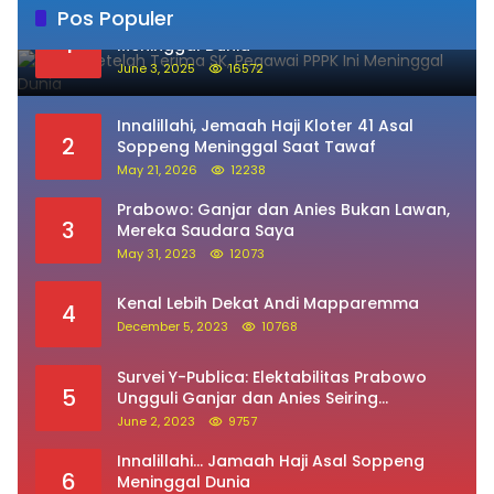
Pos Populer
Sehari Setelah Terima SK, Pegawai PPPK Ini
1
Meninggal Dunia
June 3, 2025
16572
Innalillahi, Jemaah Haji Kloter 41 Asal
2
Soppeng Meninggal Saat Tawaf
May 21, 2026
12238
Prabowo: Ganjar dan Anies Bukan Lawan,
3
Mereka Saudara Saya
May 31, 2023
12073
Kenal Lebih Dekat Andi Mapparemma
4
December 5, 2023
10768
Survei Y-Publica: Elektabilitas Prabowo
5
Ungguli Ganjar dan Anies Seiring
Kepuasan Terhadap Jokowi Naik
June 2, 2023
9757
Innalillahi… Jamaah Haji Asal Soppeng
6
Meninggal Dunia