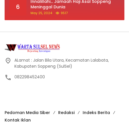
Innalillahi… Jamaah Haji Asal Soppeng
6
Meninggal Dunia
May 25, 2024
9517
ALamat : Jalan Bila Utara, Kecamatan Lalabata,
Kabupaten Soppeng (SulSel)
082298452400
Pedoman Media Siber
Redaksi
Indeks Berita
Kontak Iklan