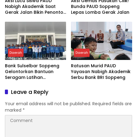
Aksi Lucu Siswa PAUD
Aksi Gemas Pasukan Cilik!
Nabigh Akademik Saat
Bunda PAUD Soppeng
Gerak Jalan Bikin Penonton
Lepas Lomba Gerak Jalan
Tertawa
Daerah
Daerah
Bank Sulselbar Soppeng
Ratusan Murid PAUD
Gelontorkan Bantuan
Yayasan Nabigh Akademik
Seragam Latihan
Serbu Bank BRI Soppeng
Paskibraka Tahun 2026
Leave a Reply
Your email address will not be published.
Required fields are
marked
*