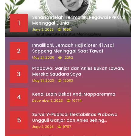
Sehari Setelah Terima SK, Pegawai PPPK Ini
1
Meninggal Dunia
June 3, 2025
16601
Innalillahi, Jemaah Haji Kloter 41 Asal
2
Soppeng Meninggal Saat Tawaf
May 21, 2026
12252
Prabowo: Ganjar dan Anies Bukan Lawan,
3
Mereka Saudara Saya
May 31, 2023
12083
Kenal Lebih Dekat Andi Mapparemma
4
December 5, 2023
10774
Survei Y-Publica: Elektabilitas Prabowo
5
Ungguli Ganjar dan Anies Seiring
Kepuasan Terhadap Jokowi Naik
June 2, 2023
9767