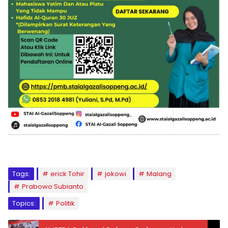
Tags:
erick Tohir
jokowi
Malang
Prabowo Subianto
Topics:
Politik