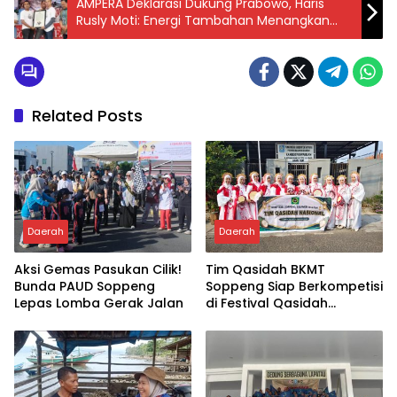
AMPERA Deklarasi Dukung Prabowo, Haris
Rusly Moti: Energi Tambahan Menangkan
Pak Prabowo
Related Posts
Daerah
Daerah
Aksi Gemas Pasukan Cilik!
Tim Qasidah BKMT
Bunda PAUD Soppeng
Soppeng Siap Berkompetisi
Lepas Lomba Gerak Jalan
di Festival Qasidah
Nasional 2026