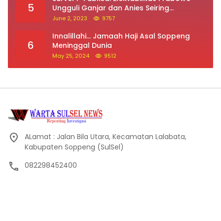
5
Ungguli Ganjar dan Anies Seiring
Kepuasan Terhadap Jokowi Naik
June 2, 2023
9757
Innalillahi… Jamaah Haji Asal Soppeng
6
Meninggal Dunia
May 25, 2024
9512
ALamat : Jalan Bila Utara, Kecamatan Lalabata,
Kabupaten Soppeng (SulSel)
082298452400