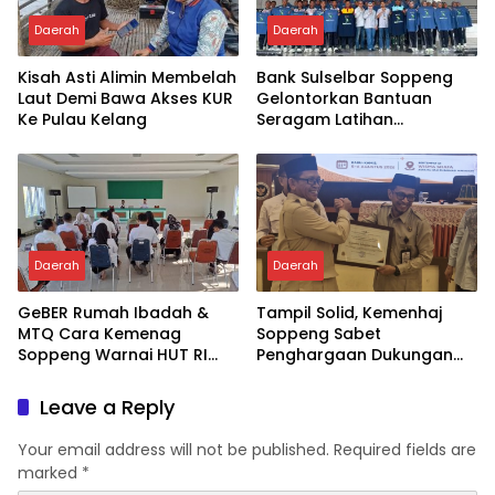
Daerah
Daerah
Kisah Asti Alimin Membelah
Bank Sulselbar Soppeng
Laut Demi Bawa Akses KUR
Gelontorkan Bantuan
Ke Pulau Kelang
Seragam Latihan
Paskibraka Tahun 2026
Daerah
Daerah
GeBER Rumah Ibadah &
Tampil Solid, Kemenhaj
MTQ Cara Kemenag
Soppeng Sabet
Soppeng Warnai HUT RI
Penghargaan Dukungan
ke-81
Penyelenggaraan
Kesehatan Haji Terbaik
Leave a Reply
Your email address will not be published.
Required fields are
marked
*