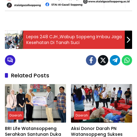
Lepas 248 CJH ,Wabup Soppeng Imbau Jaga
Kesehatan Di Tanah Suci
Related Posts
Daerah
Daerah
BRI Life Watansoppeng
Aksi Donor Darah PN
Serahkan Santunan Duka
Watansoppeng Sukses