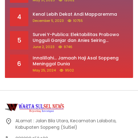
May 31, 2023
12062
Kenal Lebih Dekat Andi Mapparemma
4
December 5, 2023
10755
Survei Y-Publica: Elektabilitas Prabowo
5
Ungguli Ganjar dan Anies Seiring
Kepuasan Terhadap Jokowi Naik
June 2, 2023
9746
Innalillahi… Jamaah Haji Asal Soppeng
6
Meninggal Dunia
May 25, 2024
9502
ALamat : Jalan Bila Utara, Kecamatan Lalabata,
Kabupaten Soppeng (SulSel)