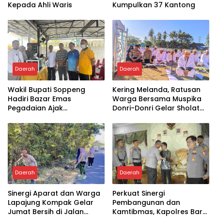
Kepada Ahli Waris
Kumpulkan 37 Kantong
Daerah
Daerah
Wakil Bupati Soppeng
Kering Melanda, Ratusan
Hadiri Bazar Emas
Warga Bersama Muspika
Pegadaian Ajak
Donri-Donri Gelar Sholat
Masyarakat Berinvestasi
Istisqa
Daerah
Daerah
Sinergi Aparat dan Warga
Perkuat Sinergi
Lapajung Kompak Gelar
Pembangunan dan
Jumat Bersih di Jalan
Kamtibmas, Kapolres Baru