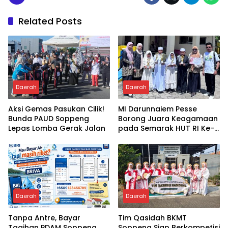
Related Posts
Daerah
Daerah
Aksi Gemas Pasukan Cilik!
MI Darunnaiem Pesse
Bunda PAUD Soppeng
Borong Juara Keagamaan
Lepas Lomba Gerak Jalan
pada Semarak HUT RI Ke-
81
Daerah
Daerah
Tanpa Antre, Bayar
Tim Qasidah BKMT
Tagihan PDAM Soppeng
Soppeng Siap Berkompetisi