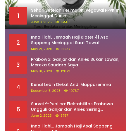
Sehari Setelah Terima SK, Pegawai PPPK Ini
1
Meninggal Dunia
June 3, 2025
16568
Innalillahi, Jemaah Haji Kloter 41 Asal
2
Soppeng Meninggal Saat Tawaf
May 21, 2026
12237
Prabowo: Ganjar dan Anies Bukan Lawan,
3
Mereka Saudara Saya
May 31, 2023
12072
Kenal Lebih Dekat Andi Mapparemma
4
December 5, 2023
10767
Survei Y-Publica: Elektabilitas Prabowo
5
Ungguli Ganjar dan Anies Seiring
Kepuasan Terhadap Jokowi Naik
June 2, 2023
9757
Innalillahi… Jamaah Haji Asal Soppeng