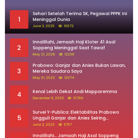
Sehari Setelah Terima SK, Pegawai PPPK Ini
1
Meninggal Dunia
June 3, 2025
16572
Innalillahi, Jemaah Haji Kloter 41 Asal
2
Soppeng Meninggal Saat Tawaf
May 21, 2026
12238
Prabowo: Ganjar dan Anies Bukan Lawan,
3
Mereka Saudara Saya
May 31, 2023
12074
Kenal Lebih Dekat Andi Mapparemma
4
December 5, 2023
10769
Survei Y-Publica: Elektabilitas Prabowo
5
Ungguli Ganjar dan Anies Seiring
Kepuasan Terhadap Jokowi Naik
June 2, 2023
9757
Innalillahi… Jamaah Haji Asal Soppeng