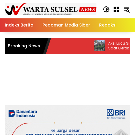
Skip
to
content
Indeks Berita
Pedoman Media Siber
Redaksi
Aksi Lucu Siswa PAUD Nabigh 
Breaking News
Saat Gerak Jalan Bikin Penont