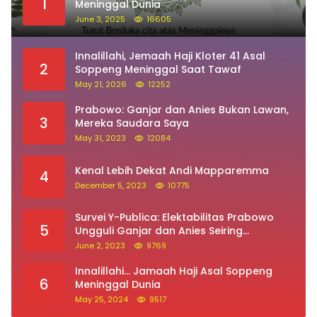
1
Meninggal Dunia
June 3, 2025
16605
Innalillahi, Jemaah Haji Kloter 41 Asal
2
Soppeng Meninggal Saat Tawaf
May 21, 2026
12252
Prabowo: Ganjar dan Anies Bukan Lawan,
3
Mereka Saudara Saya
May 31, 2023
12084
Kenal Lebih Dekat Andi Mapparemma
4
December 5, 2023
10775
Survei Y-Publica: Elektabilitas Prabowo
5
Ungguli Ganjar dan Anies Seiring
Kepuasan Terhadap Jokowi Naik
June 2, 2023
9769
Innalillahi… Jamaah Haji Asal Soppeng
6
Meninggal Dunia
May 25, 2024
9517