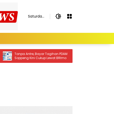
Saturday,
August 8,
2026
han PDAM
Tim Qasidah BKMT Soppeng Siap
t BRImo
Berkompetisi di Festival Qasidah
Nasional 2026