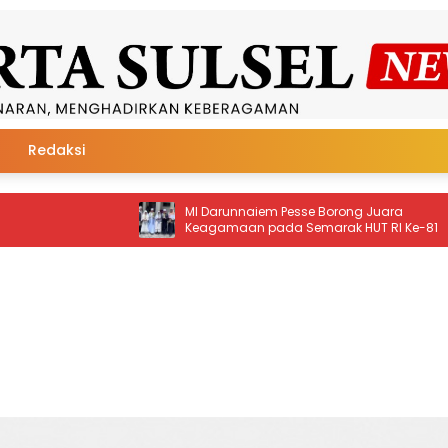
Redaksi
arunnaiem Pesse Borong Juara
Tanpa Antre, Bayar Tagi
amaan pada Semarak HUT RI Ke-81
Soppeng Kini Cukup Lewa