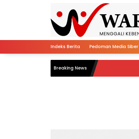
Skip
to
content
Indeks Berita
Pedoman Media Siber
MI D
Breaking News
Keag