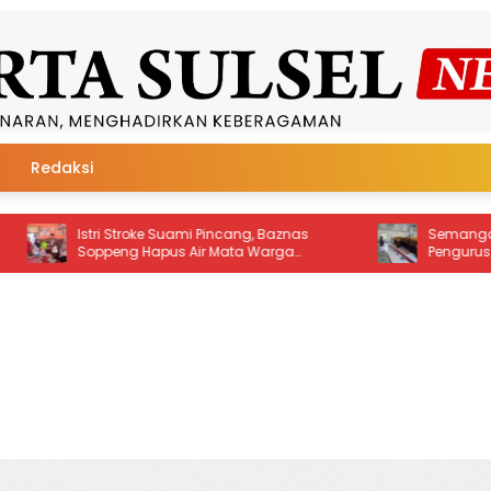
Redaksi
ncang, Baznas
Semangat Baru Dakwah, FKMT Lantik
ata Warga
Pengurus Majelis Taklim Al Ikhlas
Taletting