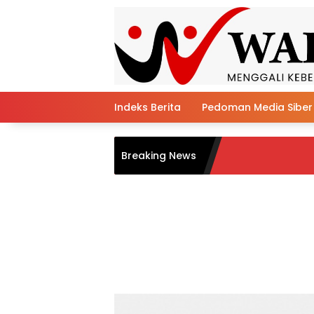
Skip
to
content
Indeks Berita
Pedoman Media Siber
Istri Stroke Suami Pi
Breaking News
Soppeng Hapus Air M
Jampuserengnge