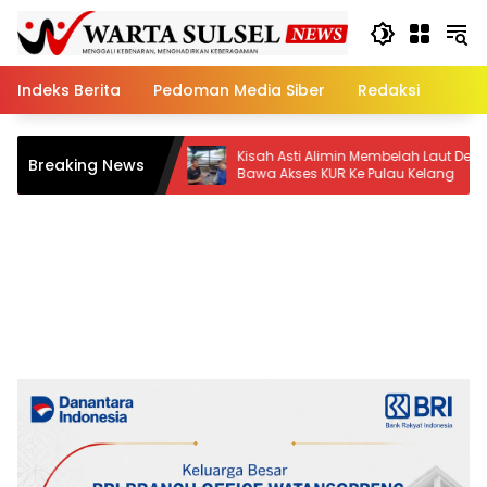
Skip
to
content
Indeks Berita
Pedoman Media Siber
Redaksi
ik
Kisah Asti Alimin Membelah Laut Demi
BRI
Breaking News
Bawa Akses KUR Ke Pulau Kelang
San