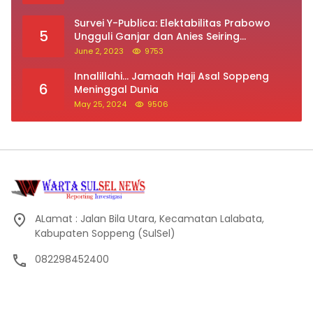
Survei Y-Publica: Elektabilitas Prabowo
5
Ungguli Ganjar dan Anies Seiring
Kepuasan Terhadap Jokowi Naik
June 2, 2023
9753
Innalillahi… Jamaah Haji Asal Soppeng
6
Meninggal Dunia
May 25, 2024
9506
ALamat : Jalan Bila Utara, Kecamatan Lalabata,
Kabupaten Soppeng (SulSel)
082298452400