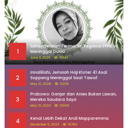
Sehari Setelah Terima SK, Pegawai PPPK Ini
1
Meninggal Dunia
June 3, 2025
16561
Innalillahi, Jemaah Haji Kloter 41 Asal
2
Soppeng Meninggal Saat Tawaf
May 21, 2026
12235
Prabowo: Ganjar dan Anies Bukan Lawan,
3
Mereka Saudara Saya
May 31, 2023
12069
Kenal Lebih Dekat Andi Mapparemma
4
December 5, 2023
10760