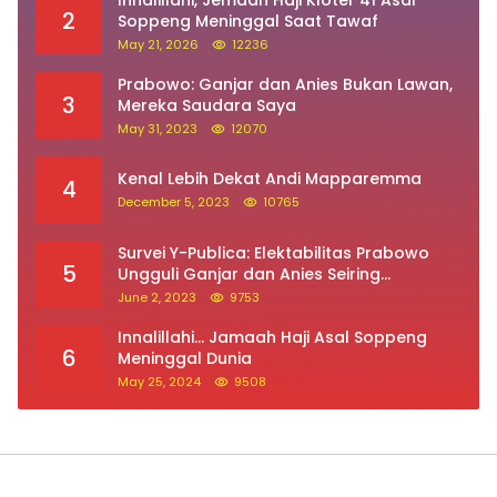
ALamat : Jalan Bila Utara, Kecamatan Lalabata,
Kabupaten Soppeng (SulSel)
082298452400
Pedoman Media Siber
Redaksi
Indeks Berita
Kontak Iklan