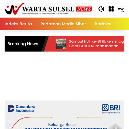
Skip
to
content
Indeks Berita
Pedoman Media Siber
Redaksi
ap
Sambut HUT Ke-81 RI, Kemenag Soppeng
Breaking News
h
Gelar GEBER Rumah Ibadah