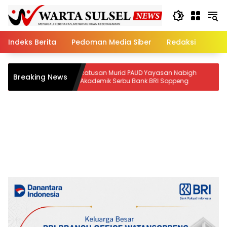
Skip
to
content
Indeks Berita
Pedoman Media Siber
Redaksi
Ratusan Murid PAUD Yayasan Nabigh
Rekam Jejak Ter
Breaking News
Akademik Serbu Bank BRI Soppeng
Kembali Nakho