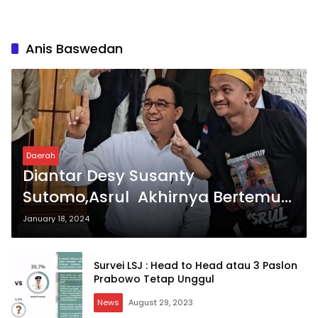
Anis Baswedan
Daerah
Diantar Desy Susanty
Sutomo,Asrul Akhirnya Bertemu
Capres Anies Rasyid Baswedan
January 18, 2024
Survei LSJ : Head to Head atau 3 Paslon
Prabowo Tetap Unggul
News
August 29, 2023