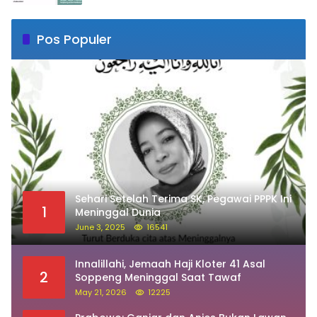
Pos Populer
Sehari Setelah Terima SK, Pegawai PPPK Ini
1
Meninggal Dunia
June 3, 2025
16541
Innalillahi, Jemaah Haji Kloter 41 Asal
2
Soppeng Meninggal Saat Tawaf
May 21, 2026
12225