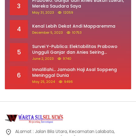
Prabowo: Ganjar dan Anies Bukan Lawan,
3
Mereka Saudara Saya
May 31, 2023
12059
Kenal Lebih Dekat Andi Mapparemma
4
December 5, 2023
10753
Survei Y-Publica: Elektabilitas Prabowo
5
Ungguli Ganjar dan Anies Seiring
Kepuasan Terhadap Jokowi Naik
June 2, 2023
9740
Innalillahi… Jamaah Haji Asal Soppeng
6
Meninggal Dunia
May 25, 2024
9496
ALamat : Jalan Bila Utara, Kecamatan Lalabata,