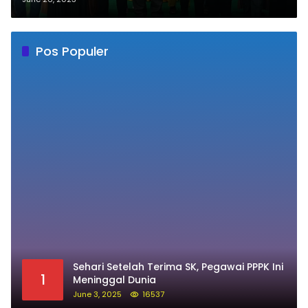
Sehari Setelah Terima SK, Pegawai PPPK Ini
1
Meninggal Dunia
June 3, 2025
16537
Innalillahi, Jemaah Haji Kloter 41 Asal
2
Soppeng Meninggal Saat Tawaf
May 21, 2026
12225
Prabowo: Ganjar dan Anies Bukan Lawan,
3
Mereka Saudara Saya
May 31, 2023
12059
Kenal Lebih Dekat Andi Mapparemma
4
December 5, 2023
10752