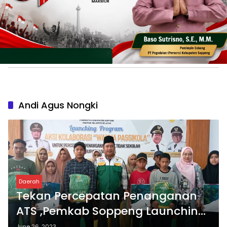
Andi Agus Nongki
Daerah
Tekan Percepatan Penanganan
ATS ,Pemkab Soppeng Launching
Program Wanua Passikola
June 26, 2023
Pos Populer