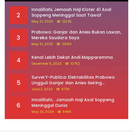
Survei Y-Publica: Elektabilitas Prabowo
5
Ungguli Ganjar dan Anies Seiring
Kepuasan Terhadap Jokowi Naik
June 2, 2023
9739
Innalillahi… Jamaah Haji Asal Soppeng
6
Meninggal Dunia
May 25, 2024
9496
ALamat : Jalan Bila Utara, Kecamatan Lalabata,
Kabupaten Soppeng (SulSel)
082298452400