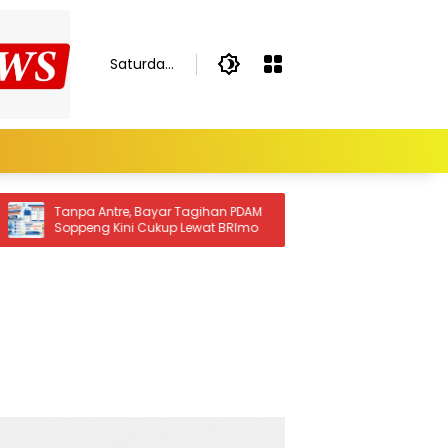
Saturday,
August 8,
2026
an PDAM
Tim Qasidah BKMT Soppeng Siap
t BRImo
Berkompetisi di Festival Qasidah
Nasional 2026