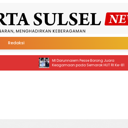
Redaksi
runnaiem Pesse Borong Juara
Tanpa Antre, Bayar Tagih
amaan pada Semarak HUT RI Ke-81
Soppeng Kini Cukup Lewa