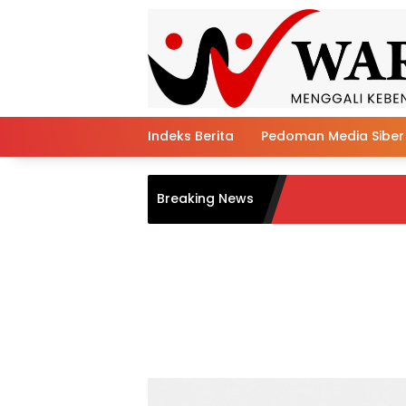
Skip
to
content
Indeks Berita
Pedoman Media Siber
MI Da
Breaking News
Keag