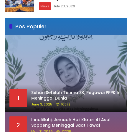
News
July 23, 2026
Pos Populer
Sehari Setelah Terima SK, Pegawai PPPK Ini
1
Meninggal Dunia
June 3, 2025
16572
Innalillahi, Jemaah Haji Kloter 41 Asal
2
Soppeng Meninggal Saat Tawaf
May 21, 2026
12238