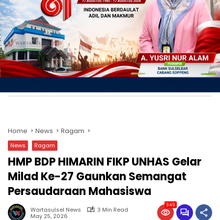
Home
News
Ragam
News
Ragam
HMP BDP HIMARIN FIKP UNHAS Gelar
Milad Ke-27 Gaunkan Semangat
Persaudaraan Mahasiswa
349
Wartasulsel News
3 Min Read
May 25, 2026