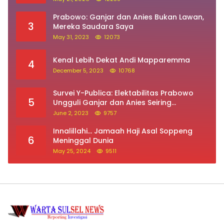
Prabowo: Ganjar dan Anies Bukan Lawan,
3
Mereka Saudara Saya
May 31, 2023
12073
Kenal Lebih Dekat Andi Mapparemma
4
December 5, 2023
10768
Survei Y-Publica: Elektabilitas Prabowo
5
Ungguli Ganjar dan Anies Seiring
Kepuasan Terhadap Jokowi Naik
June 2, 2023
9757
Innalillahi… Jamaah Haji Asal Soppeng
6
Meninggal Dunia
May 25, 2024
9511