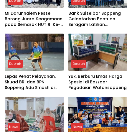
Daerah
Daerah
MI Darunnaiem Pesse
Bank Sulselbar Soppeng
Borong Juara Keagamaan
Gelontorkan Bantuan
pada Semarak HUT RI Ke-
Seragam Latihan
81
Paskibraka Tahun 2026
Daerah
Daerah
Lepas Penat Pelayanan,
Yuk, Berburu Emas Harga
Skuad BRI dan BPN
Spesial di Bazzaar
Soppeng Adu Smash di
Pegadaian Watansoppeng
Lapangan
News
News