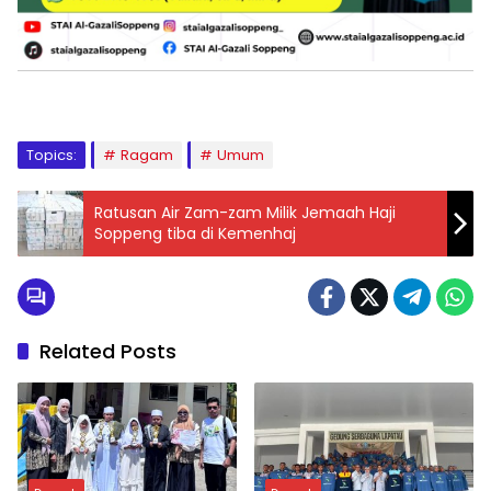
Topics:
Ragam
Umum
Ratusan Air Zam-zam Milik Jemaah Haji
Soppeng tiba di Kemenhaj
Related Posts