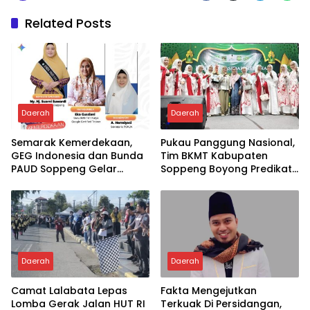
Related Posts
Daerah
Daerah
Semarak Kemerdekaan,
Pukau Panggung Nasional,
GEG Indonesia dan Bunda
Tim BKMT Kabupaten
PAUD Soppeng Gelar
Soppeng Boyong Predikat
Webinar AI
Juara Favorit
Daerah
Daerah
Camat Lalabata Lepas
Fakta Mengejutkan
Lomba Gerak Jalan HUT RI
Terkuak Di Persidangan,