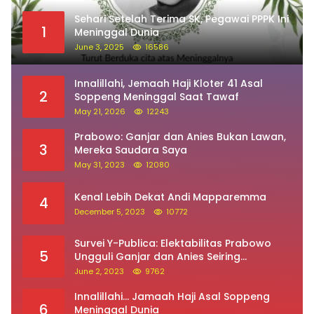
Sehari Setelah Terima SK, Pegawai PPPK Ini
1
Meninggal Dunia
June 3, 2025
16586
Innalillahi, Jemaah Haji Kloter 41 Asal
2
Soppeng Meninggal Saat Tawaf
May 21, 2026
12243
Prabowo: Ganjar dan Anies Bukan Lawan,
3
Mereka Saudara Saya
May 31, 2023
12080
Kenal Lebih Dekat Andi Mapparemma
4
December 5, 2023
10772
Survei Y-Publica: Elektabilitas Prabowo
5
Ungguli Ganjar dan Anies Seiring
Kepuasan Terhadap Jokowi Naik
June 2, 2023
9762
Innalillahi… Jamaah Haji Asal Soppeng
6
Meninggal Dunia