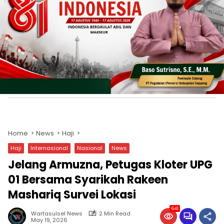
Home
News
Haji
Haji
Internasional
Nasional
News
Jelang Armuzna, Petugas Kloter UPG
01 Bersama Syarikah Rakeen
Mashariq Survei Lokasi
641
Wartasulsel News
2 Min Read
May 19, 2026