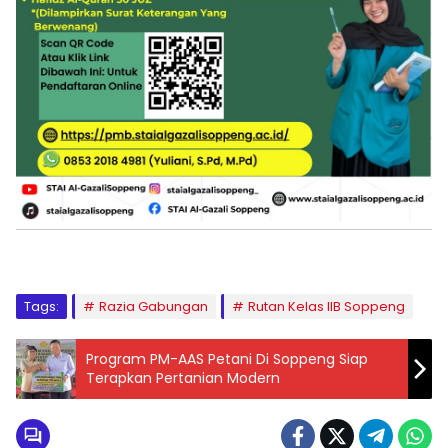
Tags:
Razia Gabungan
Rutan Kelas IIB Soppeng
Program PM-AAS Petani Di Soppeng Siap
Terapkan Pertanian Modern