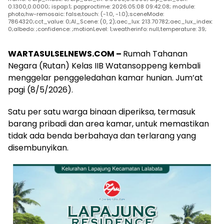
0.1300,0.0000; ispap:1; papproctime: 2026:05:08 09:42:08; module:
photo;hw-remosaic: false;touch: (-1.0, -1.0);sceneMode:
7864320;cct_value: 0;AI_Scene: (0, 2);aec_lux: 213.70782;aec_lux_index:
0;albedo: ;confidence: ;motionLevel: 1;weatherinfo: null;temperature: 39;
WARTASULSELNEWS.COM –
Rumah Tahanan
Negara (Rutan) Kelas IIB Watansoppeng kembali
menggelar penggeledahan kamar hunian. Jum’at
pagi (8/5/2026).
Satu per satu warga binaan diperiksa, termasuk
barang pribadi dan area kamar, untuk memastikan
tidak ada benda berbahaya dan terlarang yang
disembunyikan.