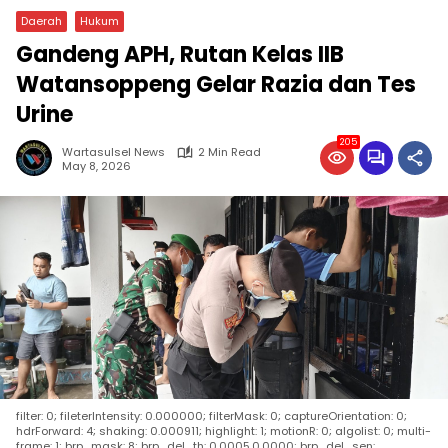
Daerah
Hukum
Gandeng APH, Rutan Kelas IIB
Watansoppeng Gelar Razia dan Tes
Urine
205
Wartasulsel News
2 Min Read
May 8, 2026
filter: 0; fileterIntensity: 0.000000; filterMask: 0; captureOrientation: 0;
hdrForward: 4; shaking: 0.000911; highlight: 1; motionR: 0; algolist: 0; multi-
frame: 1; brp_mask: 8; brp_del_th: 0.0005,0.0000; brp_del_sen: