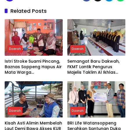
Related Posts
Daerah
Daerah
Istri Stroke Suami Pincang,
Semangat Baru Dakwah,
Baznas Soppeng Hapus Air
FKMT Lantik Pengurus
Mata Warga
Majelis Taklim Al Ikhlas
Jampuserengnge
Taletting
Daerah
Daerah
Kisah Asti Alimin Membelah
BRI Life Watansoppeng
Laut Demi Bawa Akses KUR
Serahkan Santunan Duka