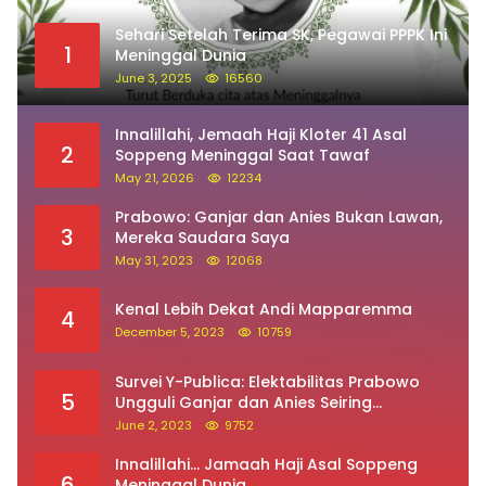
Sehari Setelah Terima SK, Pegawai PPPK Ini
1
Meninggal Dunia
June 3, 2025
16560
Innalillahi, Jemaah Haji Kloter 41 Asal
2
Soppeng Meninggal Saat Tawaf
May 21, 2026
12234
Prabowo: Ganjar dan Anies Bukan Lawan,
3
Mereka Saudara Saya
May 31, 2023
12068
Kenal Lebih Dekat Andi Mapparemma
4
December 5, 2023
10759
Survei Y-Publica: Elektabilitas Prabowo
5
Ungguli Ganjar dan Anies Seiring
Kepuasan Terhadap Jokowi Naik
June 2, 2023
9752
Innalillahi… Jamaah Haji Asal Soppeng
6
Meninggal Dunia