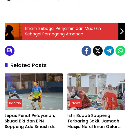
Imam Sebagai Penjamin dan Muazzin
Sebagai Pemegang Amanah
Related Posts
Daerah
News
Lepas Penat Pelayanan,
Istri Bupati Soppeng
Skuad BRI dan BPN
Terbaring Sakit, Jamaah
Soppeng Adu Smash di
Masjid Nurul Iman Gelar