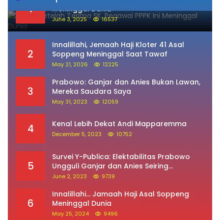
1
Meninggal Dunia
June 3, 2025
16537
Innalillahi, Jemaah Haji Kloter 41 Asal
2
Soppeng Meninggal Saat Tawaf
May 21, 2026
12225
Prabowo: Ganjar dan Anies Bukan Lawan,
3
Mereka Saudara Saya
May 31, 2023
12059
Kenal Lebih Dekat Andi Mapparemma
4
December 5, 2023
10752
Survei Y-Publica: Elektabilitas Prabowo
5
Ungguli Ganjar dan Anies Seiring
Kepuasan Terhadap Jokowi Naik
June 2, 2023
9739
Innalillahi… Jamaah Haji Asal Soppeng
6
Meninggal Dunia
May 25, 2024
9496