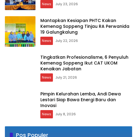
News
July 23, 2026
Mantapkan Kesiapan PHTC Kakan
Kemenag Soppeng Tinjau RA Perwanida
19 Galungkalung
News
July 22, 2026
Tingkatkan Profesionalisme, 6 Penyuluh
Kemenag Soppeng Ikut CAT UKOM
Kenaikan Jabatan
News
July 21, 2026
Pimpin Kelurahan Lemba, Andi Dewa
Lestari Siap Bawa Energi Baru dan
Inovasi
News
July 8, 2026
Pos Populer
Sehari Setelah Terima SK, Pegawai PPPK Ini