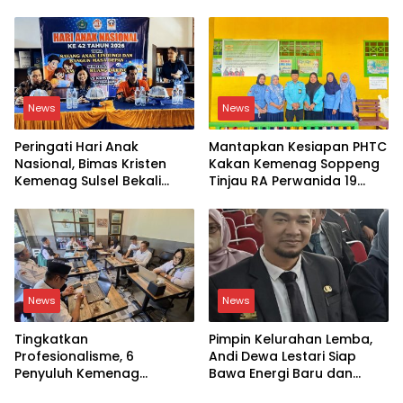
Lapangan
Aksi Religi
News
News
Peringati Hari Anak
Mantapkan Kesiapan PHTC
Nasional, Bimas Kristen
Kakan Kemenag Soppeng
Kemenag Sulsel Bekali
Tinjau RA Perwanida 19
Siswa Dunia Digital
Galungkalung
News
News
Tingkatkan
Pimpin Kelurahan Lemba,
Profesionalisme, 6
Andi Dewa Lestari Siap
Penyuluh Kemenag
Bawa Energi Baru dan
Soppeng Ikut CAT UKOM
Inovasi