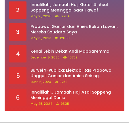
Innalillahi, Jemaah Haji Kloter 41 Asal
2
Soppeng Meninggal Saat Tawaf
May 21, 2026
12234
Prabowo: Ganjar dan Anies Bukan Lawan,
3
Mereka Saudara Saya
May 31, 2023
12068
Kenal Lebih Dekat Andi Mapparemma
4
December 5, 2023
10759
Survei Y-Publica: Elektabilitas Prabowo
5
Ungguli Ganjar dan Anies Seiring
Kepuasan Terhadap Jokowi Naik
June 2, 2023
9752
Innalillahi… Jamaah Haji Asal Soppeng
6
Meninggal Dunia
May 25, 2024
9505