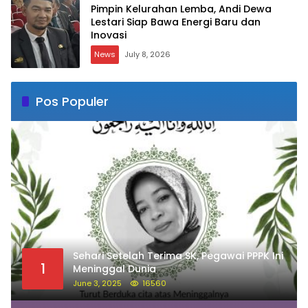
Pimpin Kelurahan Lemba, Andi Dewa
Lestari Siap Bawa Energi Baru dan
Inovasi
News
July 8, 2026
Pos Populer
Sehari Setelah Terima SK, Pegawai PPPK Ini
1
Meninggal Dunia
June 3, 2025
16560