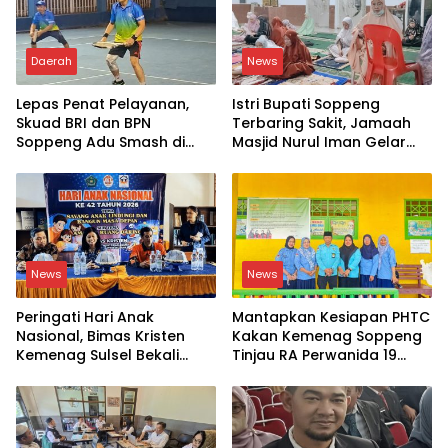
Daerah
News
Lepas Penat Pelayanan,
Istri Bupati Soppeng
Skuad BRI dan BPN
Terbaring Sakit, Jamaah
Soppeng Adu Smash di
Masjid Nurul Iman Gelar
Lapangan
Aksi Religi
News
News
Peringati Hari Anak
Mantapkan Kesiapan PHTC
Nasional, Bimas Kristen
Kakan Kemenag Soppeng
Kemenag Sulsel Bekali
Tinjau RA Perwanida 19
Siswa Dunia Digital
Galungkalung