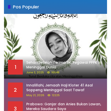
Pos Populer
Sehari Setelah Terima SK, Pegawai PPPK Ini
1
Meninggal Dunia
June 3, 2025
16548
Innalillahi, Jemaah Haji Kloter 41 Asal
2
Soppeng Meninggal Saat Tawaf
May 21, 2026
12225
Prabowo: Ganjar dan Anies Bukan Lawan,
3
Mereka Saudara Saya