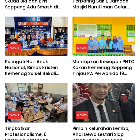
Skuad BRI dan BPN
Terbaring Sakit, Jamaah
Soppeng Adu Smash di
Masjid Nurul Iman Gelar
Lapangan
Aksi Religi
News
News
Peringati Hari Anak
Mantapkan Kesiapan PHTC
Nasional, Bimas Kristen
Kakan Kemenag Soppeng
Kemenag Sulsel Bekali
Tinjau RA Perwanida 19
Siswa Dunia Digital
Galungkalung
News
News
Tingkatkan
Pimpin Kelurahan Lemba,
Profesionalisme, 6
Andi Dewa Lestari Siap