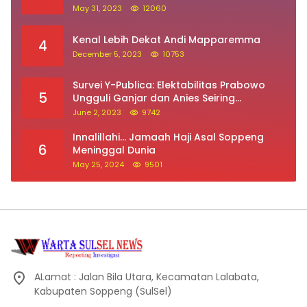
May 31, 2023
12060
Kenal Lebih Dekat Andi Mapparemma
4
December 5, 2023
10753
Survei Y-Publica: Elektabilitas Prabowo
5
Ungguli Ganjar dan Anies Seiring
Kepuasan Terhadap Jokowi Naik
June 2, 2023
9742
Innalillahi… Jamaah Haji Asal Soppeng
6
Meninggal Dunia
May 25, 2024
9501
ALamat : Jalan Bila Utara, Kecamatan Lalabata,
Kabupaten Soppeng (SulSel)