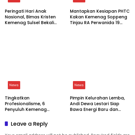
Peringati Hari Anak
Mantapkan Kesiapan PHTC
Nasional, Bimas Kristen
Kakan Kemenag Soppeng
Kemenag Sulsel Bekali
Tinjau RA Perwanida 19
Siswa Dunia Digital
Galungkalung
News
News
Tingkatkan
Pimpin Kelurahan Lemba,
Profesionalisme, 6
Andi Dewa Lestari Siap
Penyuluh Kemenag
Bawa Energi Baru dan
Soppeng Ikut CAT UKOM
Inovasi
Kenaikan Jabatan
Leave a Reply