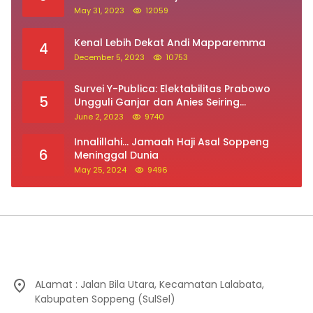
May 31, 2023
12059
Kenal Lebih Dekat Andi Mapparemma
4
December 5, 2023
10753
Survei Y-Publica: Elektabilitas Prabowo
5
Ungguli Ganjar dan Anies Seiring
Kepuasan Terhadap Jokowi Naik
June 2, 2023
9740
Innalillahi… Jamaah Haji Asal Soppeng
6
Meninggal Dunia
May 25, 2024
9496
ALamat : Jalan Bila Utara, Kecamatan Lalabata,
Kabupaten Soppeng (SulSel)