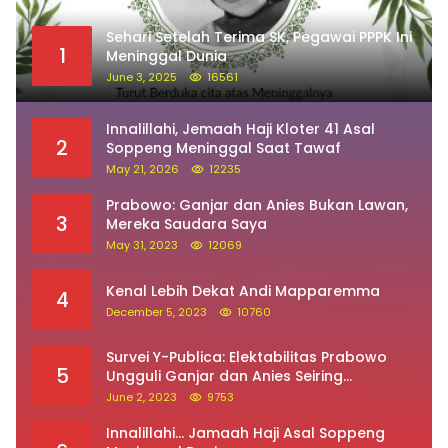
Sehari Setelah Terima SK, Pegawai PPPK Ini
1
Meninggal Dunia
June 3, 2025
16561
Innalillahi, Jemaah Haji Kloter 41 Asal
2
Soppeng Meninggal Saat Tawaf
May 21, 2026
12235
Prabowo: Ganjar dan Anies Bukan Lawan,
3
Mereka Saudara Saya
May 31, 2023
12069
Kenal Lebih Dekat Andi Mapparemma
4
December 5, 2023
10760
Survei Y-Publica: Elektabilitas Prabowo
5
Ungguli Ganjar dan Anies Seiring
Kepuasan Terhadap Jokowi Naik
June 2, 2023
9753
Innalillahi… Jamaah Haji Asal Soppeng