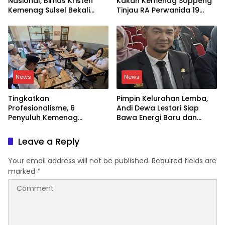
Nasional, Bimas Kristen
Kakan Kemenag Soppeng
Kemenag Sulsel Bekali
Tinjau RA Perwanida 19
Siswa Dunia Digital
Galungkalung
News
News
Tingkatkan
Pimpin Kelurahan Lemba,
Profesionalisme, 6
Andi Dewa Lestari Siap
Penyuluh Kemenag
Bawa Energi Baru dan
Soppeng Ikut CAT UKOM
Inovasi
Kenaikan Jabatan
Leave a Reply
Your email address will not be published.
Required fields are
marked
*