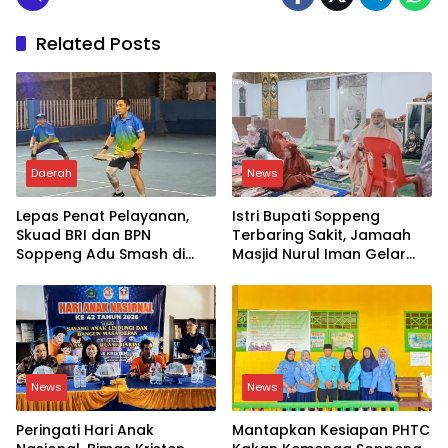
Related Posts
Daerah
News
Lepas Penat Pelayanan,
Istri Bupati Soppeng
Skuad BRI dan BPN
Terbaring Sakit, Jamaah
Soppeng Adu Smash di
Masjid Nurul Iman Gelar
Lapangan
Aksi Religi
News
News
Peringati Hari Anak
Mantapkan Kesiapan PHTC