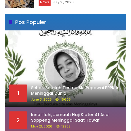
News
July 21, 2026
Pos Populer
Sehari Setelah Terima SK, Pegawai PPPK Ini
1
Meninggal Dunia
June 3, 2025
16605
Innalillahi, Jemaah Haji Kloter 41 Asal
2
Soppeng Meninggal Saat Tawaf
May 21, 2026
12252