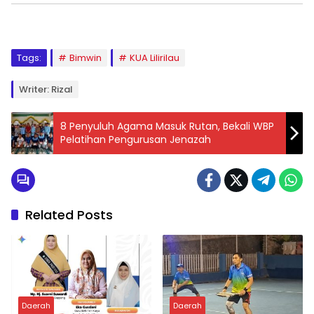
Tags:
Bimwin
KUA Lilirilau
Writer: Rizal
8 Penyuluh Agama Masuk Rutan, Bekali WBP
Pelatihan Pengurusan Jenazah
Related Posts
Daerah
Daerah