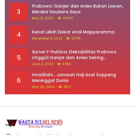
Prabowo: Ganjar dan Anies Bukan Lawan,
3
Mereka Saudara Saya
May 31, 2023
12084
Kenal Lebih Dekat Andi Mapparemma
4
December 5, 2023
10775
Survei Y-Publica: Elektabilitas Prabowo
5
Ungguli Ganjar dan Anies Seiring
Kepuasan Terhadap Jokowi Naik
June 2, 2023
9769
Innalillahi… Jamaah Haji Asal Soppeng
6
Meninggal Dunia
May 25, 2024
9517