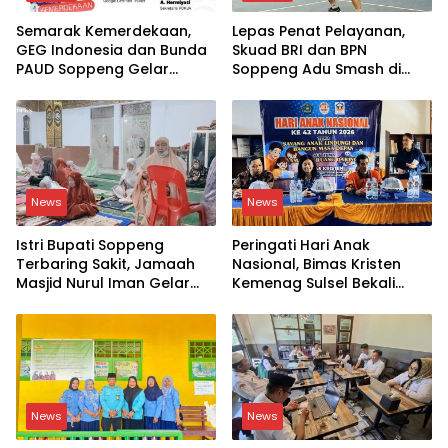
Semarak Kemerdekaan,
Lepas Penat Pelayanan,
GEG Indonesia dan Bunda
Skuad BRI dan BPN
PAUD Soppeng Gelar
Soppeng Adu Smash di
Webinar AI
Lapangan
News
News
Istri Bupati Soppeng
Peringati Hari Anak
Terbaring Sakit, Jamaah
Nasional, Bimas Kristen
Masjid Nurul Iman Gelar
Kemenag Sulsel Bekali
Aksi Religi
Siswa Dunia Digital
News
News