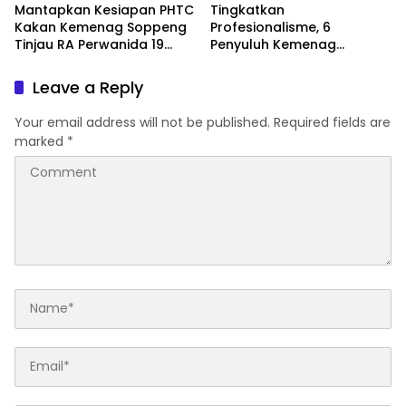
Mantapkan Kesiapan PHTC
Tingkatkan
Kakan Kemenag Soppeng
Profesionalisme, 6
Tinjau RA Perwanida 19
Penyuluh Kemenag
Galungkalung
Soppeng Ikut CAT UKOM
Kenaikan Jabatan
Leave a Reply
Your email address will not be published.
Required fields are
marked
*