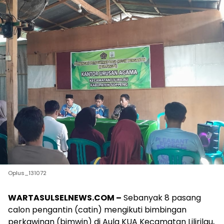
Oplus_131072
WARTASULSELNEWS.COM –
Sebanyak 8 pasang
calon pengantin (catin) mengikuti bimbingan
perkawinan (bimwin) di Aula KUA Kecamatan Lilirilau,