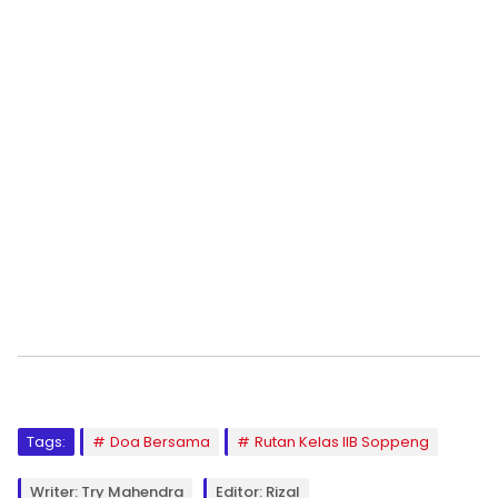
Tags:
Doa Bersama
Rutan Kelas IIB Soppeng
Writer: Try Mahendra
Editor: Rizal