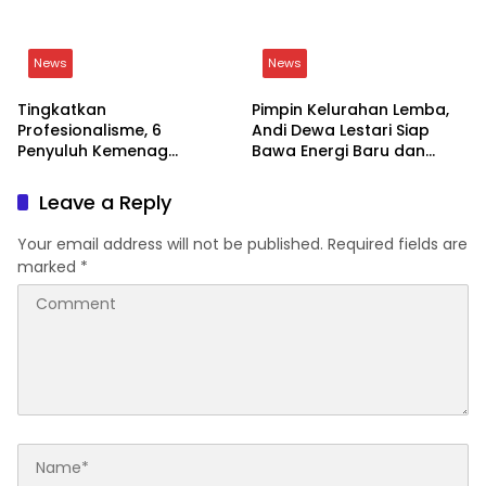
News
News
Tingkatkan
Pimpin Kelurahan Lemba,
Profesionalisme, 6
Andi Dewa Lestari Siap
Penyuluh Kemenag
Bawa Energi Baru dan
Soppeng Ikut CAT UKOM
Inovasi
Kenaikan Jabatan
Leave a Reply
Your email address will not be published.
Required fields are
marked
*