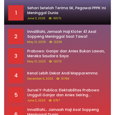
Sehari Setelah Terima SK, Pegawai PPPK Ini
1
Meninggal Dunia
June 3, 2025
16572
Innalillahi, Jemaah Haji Kloter 41 Asal
2
Soppeng Meninggal Saat Tawaf
May 21, 2026
12238
Prabowo: Ganjar dan Anies Bukan Lawan,
3
Mereka Saudara Saya
May 31, 2023
12073
Kenal Lebih Dekat Andi Mapparemma
4
December 5, 2023
10768
Survei Y-Publica: Elektabilitas Prabowo
5
Ungguli Ganjar dan Anies Seiring
Kepuasan Terhadap Jokowi Naik
June 2, 2023
9757
Innalillahi… Jamaah Haji Asal Soppeng
6
Meninggal Dunia