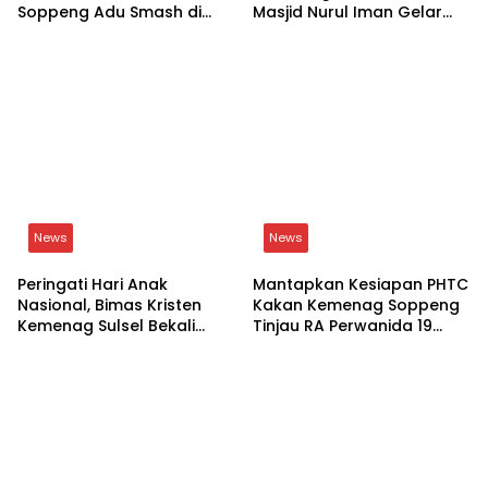
Soppeng Adu Smash di
Masjid Nurul Iman Gelar
Lapangan
Aksi Religi
News
News
Peringati Hari Anak
Mantapkan Kesiapan PHTC
Nasional, Bimas Kristen
Kakan Kemenag Soppeng
Kemenag Sulsel Bekali
Tinjau RA Perwanida 19
Siswa Dunia Digital
Galungkalung