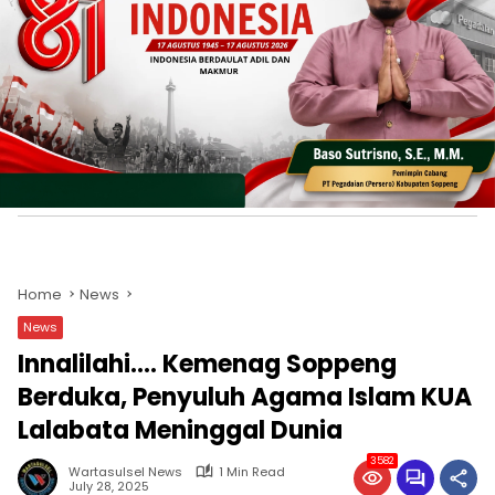
Home
News
News
Innalilahi…. Kemenag Soppeng
Berduka, Penyuluh Agama Islam KUA
Lalabata Meninggal Dunia
3582
Wartasulsel News
1 Min Read
July 28, 2025