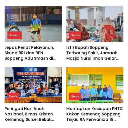
Daerah
News
Lepas Penat Pelayanan,
Istri Bupati Soppeng
Skuad BRI dan BPN
Terbaring Sakit, Jamaah
Soppeng Adu Smash di
Masjid Nurul Iman Gelar
Lapangan
Aksi Religi
News
News
Peringati Hari Anak
Mantapkan Kesiapan PHTC
Nasional, Bimas Kristen
Kakan Kemenag Soppeng
Kemenag Sulsel Bekali
Tinjau RA Perwanida 19
Siswa Dunia Digital
Galungkalung