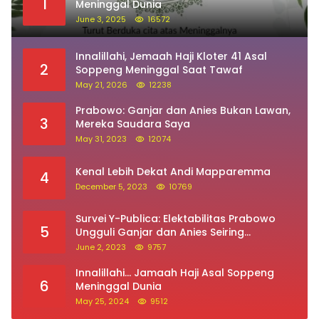
1
Meninggal Dunia
June 3, 2025
16572
Innalillahi, Jemaah Haji Kloter 41 Asal
2
Soppeng Meninggal Saat Tawaf
May 21, 2026
12238
Prabowo: Ganjar dan Anies Bukan Lawan,
3
Mereka Saudara Saya
May 31, 2023
12074
Kenal Lebih Dekat Andi Mapparemma
4
December 5, 2023
10769
Survei Y-Publica: Elektabilitas Prabowo
5
Ungguli Ganjar dan Anies Seiring
Kepuasan Terhadap Jokowi Naik
June 2, 2023
9757
Innalillahi… Jamaah Haji Asal Soppeng
6
Meninggal Dunia
May 25, 2024
9512