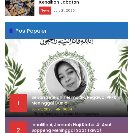
Kenaikan Jabatan
News
July 21, 2026
Pos Populer
Sehari Setelah Terima SK, Pegawai PPPK Ini
1
Meninggal Dunia
June 3, 2025
16604
Innalillahi, Jemaah Haji Kloter 41 Asal
2
Soppeng Meninggal Saat Tawaf