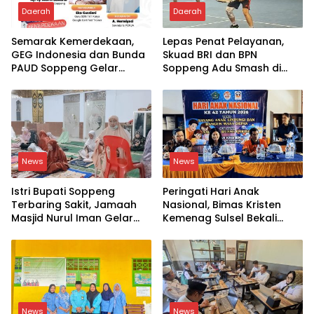
Daerah
Daerah
Semarak Kemerdekaan,
Lepas Penat Pelayanan,
GEG Indonesia dan Bunda
Skuad BRI dan BPN
PAUD Soppeng Gelar
Soppeng Adu Smash di
Webinar AI
Lapangan
News
News
Istri Bupati Soppeng
Peringati Hari Anak
Terbaring Sakit, Jamaah
Nasional, Bimas Kristen
Masjid Nurul Iman Gelar
Kemenag Sulsel Bekali
Aksi Religi
Siswa Dunia Digital
News
News