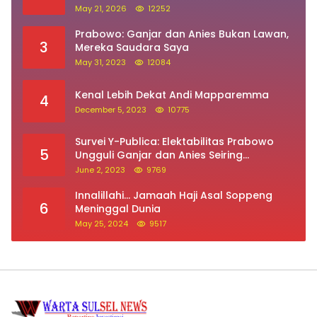
May 21, 2026
12252
Prabowo: Ganjar dan Anies Bukan Lawan,
3
Mereka Saudara Saya
May 31, 2023
12084
Kenal Lebih Dekat Andi Mapparemma
4
December 5, 2023
10775
Survei Y-Publica: Elektabilitas Prabowo
5
Ungguli Ganjar dan Anies Seiring
Kepuasan Terhadap Jokowi Naik
June 2, 2023
9769
Innalillahi… Jamaah Haji Asal Soppeng
6
Meninggal Dunia
May 25, 2024
9517