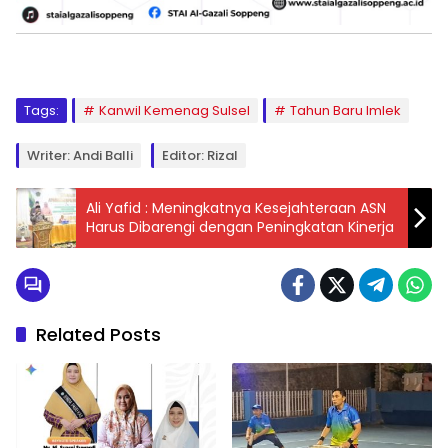
Tags:
Kanwil Kemenag Sulsel
Tahun Baru Imlek
Writer: Andi Balli
Editor: Rizal
Ali Yafid : Meningkatnya Kesejahteraan ASN
Harus Dibarengi dengan Peningkatan Kinerja
Related Posts