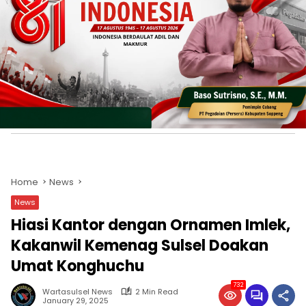
Home
News
News
Hiasi Kantor dengan Ornamen Imlek,
Kakanwil Kemenag Sulsel Doakan
Umat Konghuchu
732
Wartasulsel News
2 Min Read
January 29, 2025