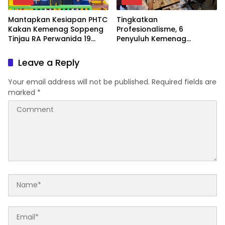
Mantapkan Kesiapan PHTC
Tingkatkan
Kakan Kemenag Soppeng
Profesionalisme, 6
Tinjau RA Perwanida 19
Penyuluh Kemenag
Galungkalung
Soppeng Ikut CAT UKOM
Kenaikan Jabatan
Leave a Reply
Your email address will not be published.
Required fields are
marked
*