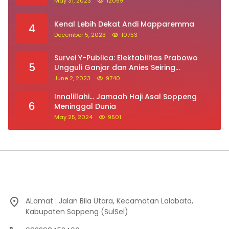
May 31, 2023
12059
Kenal Lebih Dekat Andi Mapparemma
4
December 5, 2023
10753
Survei Y-Publica: Elektabilitas Prabowo
5
Ungguli Ganjar dan Anies Seiring
Kepuasan Terhadap Jokowi Naik
June 2, 2023
9740
Innalillahi… Jamaah Haji Asal Soppeng
6
Meninggal Dunia
May 25, 2024
9501
ALamat : Jalan Bila Utara, Kecamatan Lalabata,
Kabupaten Soppeng (SulSel)