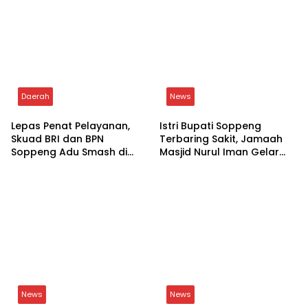
Daerah
News
Lepas Penat Pelayanan,
Istri Bupati Soppeng
Skuad BRI dan BPN
Terbaring Sakit, Jamaah
Soppeng Adu Smash di
Masjid Nurul Iman Gelar
Lapangan
Aksi Religi
News
News