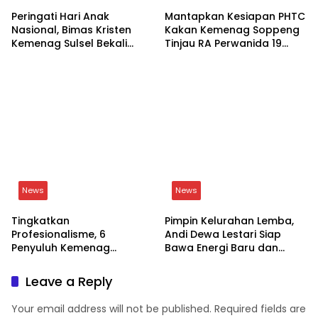
Peringati Hari Anak
Mantapkan Kesiapan PHTC
Nasional, Bimas Kristen
Kakan Kemenag Soppeng
Kemenag Sulsel Bekali
Tinjau RA Perwanida 19
Siswa Dunia Digital
Galungkalung
News
News
Tingkatkan
Pimpin Kelurahan Lemba,
Profesionalisme, 6
Andi Dewa Lestari Siap
Penyuluh Kemenag
Bawa Energi Baru dan
Soppeng Ikut CAT UKOM
Inovasi
Kenaikan Jabatan
Leave a Reply
Your email address will not be published.
Required fields are